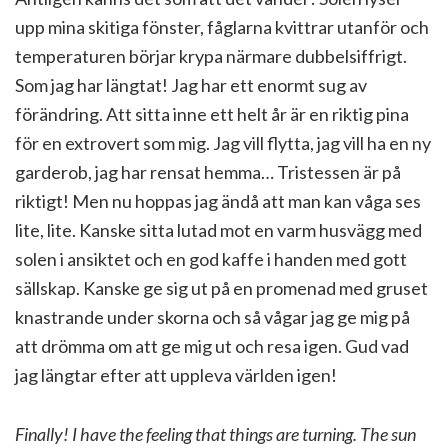
upp mina skitiga fönster, fåglarna kvittrar utanför och
temperaturen börjar krypa närmare dubbelsiffrigt.
Som jag har längtat! Jag har ett enormt sug av
förändring. Att sitta inne ett helt år är en riktig pina
för en extrovert som mig. Jag vill flytta, jag vill ha en ny
garderob, jag har rensat hemma… Tristessen är på
riktigt! Men nu hoppas jag ändå att man kan våga ses
lite, lite. Kanske sitta lutad mot en varm husvägg med
solen i ansiktet och en god kaffe i handen med gott
sällskap. Kanske ge sig ut på en promenad med gruset
knastrande under skorna och så vågar jag ge mig på
att drömma om att ge mig ut och resa igen. Gud vad
jag längtar efter att uppleva världen igen!
Finally! I have the feeling that things are turning. The sun