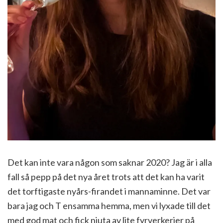
Det kan inte vara någon som saknar 2020? Jag är i alla
fall så pepp på det nya året trots att det kan ha varit
det torftigaste nyårs-firandet i mannaminne. Det var
bara jag och T ensamma hemma, men vi lyxade till det
med god mat och fick njuta av lite fyrverkerier på