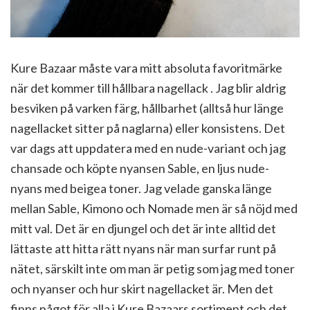
Kure Bazaar måste vara mitt absoluta favoritmärke
när det kommer till hållbara nagellack . Jag blir aldrig
besviken på varken färg, hållbarhet (alltså hur länge
nagellacket sitter på naglarna) eller konsistens. Det
var dags att uppdatera med en nude-variant och jag
chansade och köpte nyansen Sable, en ljus nude-
nyans med beigea toner. Jag velade ganska länge
mellan Sable, Kimono och Nomade men är så nöjd med
mitt val. Det är en djungel och det är inte alltid det
lättaste att hitta rätt nyans när man surfar runt på
nätet, särskilt inte om man är petig som jag med toner
och nyanser och hur skirt nagellacket är. Men det
finns något för alla i Kure Bazaars sortiment och det