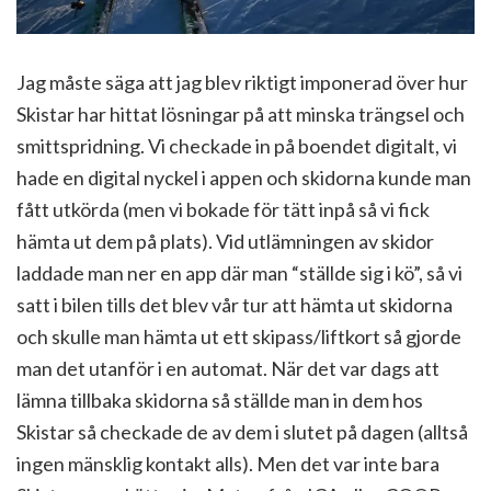
Jag måste säga att jag blev riktigt imponerad över hur
Skistar har hittat lösningar på att minska trängsel och
smittspridning. Vi checkade in på boendet digitalt, vi
hade en digital nyckel i appen och skidorna kunde man
fått utkörda (men vi bokade för tätt inpå så vi fick
hämta ut dem på plats). Vid utlämningen av skidor
laddade man ner en app där man “ställde sig i kö”, så vi
satt i bilen tills det blev vår tur att hämta ut skidorna
och skulle man hämta ut ett skipass/liftkort så gjorde
man det utanför i en automat. När det var dags att
lämna tillbaka skidorna så ställde man in dem hos
Skistar så checkade de av dem i slutet på dagen (alltså
ingen mänsklig kontakt alls). Men det var inte bara