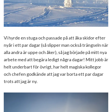
Vi hyrde en stuga och passade på att åka skidor efter
nyår i ett par dagar (så slipper man också trängseln när
alla andra är uppe och åker), så jag började på mitt nya
arbete med att begära ledigt några dagar! Mitt jobb är
helt underbart för övrigt, har helt magiska kollegor
och chefen godkände att jag var borta ett par dagar
trots att jag är ny.