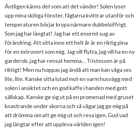
Äntligen känns det som att det vänder! Solen lyser
upp mina skitiga fönster, fåglarna kvittrar utanför och
temperaturen börjar krypa närmare dubbelsiffrigt.
Som jag har längtat! Jag har ett enormt sug av
förändring. Att sitta inne ett helt år är en riktig pina
för en extrovert som mig. Jag vill flytta, jag vill ha en ny
garderob, jag har rensat hemma… Tristessen är på
riktigt! Men nu hoppas jag ändå att man kan våga ses
lite, lite. Kanske sitta lutad mot en varm husvägg med
solen i ansiktet och en god kaffe i handen med gott
sällskap. Kanske ge sig ut på en promenad med gruset
knastrande under skorna och så vågar jag ge mig på
att drömma om att ge mig ut och resa igen. Gud vad
jag längtar efter att uppleva världen igen!