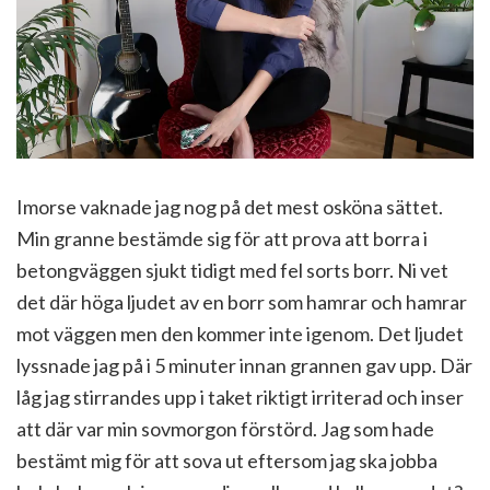
Imorse vaknade jag nog på det mest osköna sättet.
Min granne bestämde sig för att prova att borra i
betongväggen sjukt tidigt med fel sorts borr. Ni vet
det där höga ljudet av en borr som hamrar och hamrar
mot väggen men den kommer inte igenom. Det ljudet
lyssnade jag på i 5 minuter innan grannen gav upp. Där
låg jag stirrandes upp i taket riktigt irriterad och inser
att där var min sovmorgon förstörd. Jag som hade
bestämt mig för att sova ut eftersom jag ska jobba