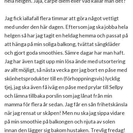
hela helgen. Jaja, carpe diem eller vad kallar man det?
Jag fick iallafall flera timmar att göra något vettigt
med under den här dagen. Eftersom jag ska jobba hela
helgen så har jag tagit en heldag hemma och passat på
att hänga på min soliga balkong, tvättat sängkläder
och gjort goda smoothies. Sämre dagar har man haft.
Jag har även tagit upp min lösa ände med utsortering
av allt möjligt, så nästa vecka ger jag bort en påse med
skönhetsprodukter till en (förhoppningsvis) lycklig
tjej, jag ska även få iväg en påse med prylar till Sellpy
och lämna tillbaka porslin som jag lånat från min
mamma för flera år sedan. Jag får en sån frihetskänsla
när jag rensat ur skåpen! Men nu ska jag sippa vidare
på min smoothie på balkongen och njuta av solen
innan den lägger sig bakom hustaken. Trevlig fredag!