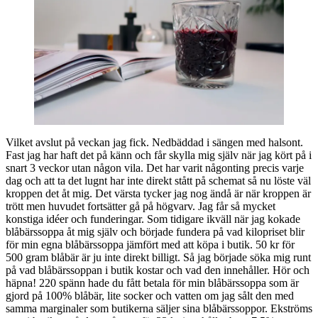
Vilket avslut på veckan jag fick. Nedbäddad i sängen med halsont.
Fast jag har haft det på känn och får skylla mig själv när jag kört på i
snart 3 veckor utan någon vila. Det har varit någonting precis varje
dag och att ta det lugnt har inte direkt stått på schemat så nu löste väl
kroppen det åt mig. Det värsta tycker jag nog ändå är när kroppen är
trött men huvudet fortsätter gå på högvarv. Jag får så mycket
konstiga idéer och funderingar. Som tidigare ikväll när jag kokade
blåbärssoppa åt mig själv och började fundera på vad kilopriset blir
för min egna blåbärssoppa jämfört med att köpa i butik. 50 kr för
500 gram blåbär är ju inte direkt billigt. Så jag började söka mig runt
på vad blåbärssoppan i butik kostar och vad den innehåller. Hör och
häpna! 220 spänn hade du fått betala för min blåbärssoppa som är
gjord på 100% blåbär, lite socker och vatten om jag sålt den med
samma marginaler som butikerna säljer sina blåbärssoppor. Ekströms