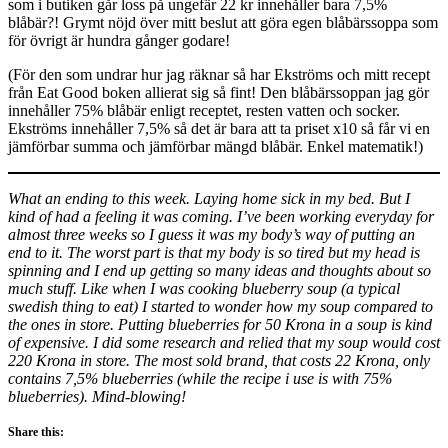
som i butiken går loss på ungefär 22 kr innehåller bara 7,5%
blåbär?! Grymt nöjd över mitt beslut att göra egen blåbärssoppa som
för övrigt är hundra gånger godare!
(För den som undrar hur jag räknar så har Ekströms och mitt recept
från Eat Good boken allierat sig så fint! Den blåbärssoppan jag gör
innehåller 75% blåbär enligt receptet, resten vatten och socker.
Ekströms innehåller 7,5% så det är bara att ta priset x10 så får vi en
jämförbar summa och jämförbar mängd blåbär. Enkel matematik!)
What an ending to this week. Laying home sick in my bed. But I
kind of had a feeling it was coming. I’ve been working everyday for
almost three weeks so I guess it was my body’s way of putting an
end to it. The worst part is that my body is so tired but my head is
spinning and I end up getting so many ideas and thoughts about so
much stuff. Like when I was cooking blueberry soup (a typical
swedish thing to eat) I started to wonder how my soup compared to
the ones in store. Putting blueberries for 50 Krona in a soup is kind
of expensive. I did some research and relied that my soup would cost
220 Krona in store. The most sold brand, that costs 22 Krona, only
contains 7,5% blueberries (while the recipe i use is with 75%
blueberries). Mind-blowing!
Share this: