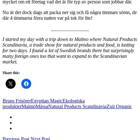
mycket om ett företag vad det är för typ av person som jobbar där.
Nu är det dock dags att packa ner sig och få några timmars sömn, de
där 4 timmarna förra natten var på tok för lite!
_______________
I started my day with a trip down to Malmo where Natural Products
Scandinavia, a trade show for natural products and food, is lasting
for two days. I found a lot of Swedish brands there but surprisingly
many foreign ones too that want to expand to the Scandinavian
market.
Share this:
Bruns Frisörer
Egyptian Magic
Ekologiska
produkter
Malmö
Mässa
Natural Products Scandinavia
Zuii Organic
Previous Post
Next Post