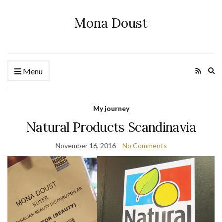
Mona Doust
Ex
Menu
se
fo
My journey
Natural Products Scandinavia
November 16, 2016
No Comments