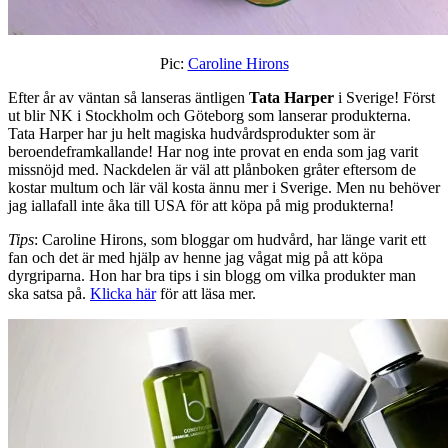
Pic:
Caroline Hirons
Efter år av väntan så lanseras äntligen
Tata Harper
i Sverige! Först
ut blir NK i Stockholm och Göteborg som lanserar produkterna.
Tata Harper har ju helt magiska hudvårdsprodukter som är
beroendeframkallande! Har nog inte provat en enda som jag varit
missnöjd med. Nackdelen är väl att plånboken gråter eftersom de
kostar multum och lär väl kosta ännu mer i Sverige. Men nu behöver
jag iallafall inte åka till USA för att köpa på mig produkterna!
Tips
: Caroline Hirons, som bloggar om hudvård, har länge varit ett
fan och det är med hjälp av henne jag vågat mig på att köpa
dyrgriparna. Hon har bra tips i sin blogg om vilka produkter man
ska satsa på.
Klicka här
för att läsa mer.