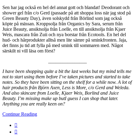
Sen har jag också en hel del annat gott och blandat! Deodorant och
shower gel från c/o Gerd (passade på att shoppa loss när jag stod på
Green Beauty Day), även solskydd från Börlind som jag också
köpte på mässan. Kroppsolja från Organics by Sara, serum från
Juice Beauty, ansiktsolja från Loelle, en till ansiktsolja från Kjaer
Weis, mascara från Zuii och nya borstar från Ecotools. En hel del
hud- och hårprodukter alltså men lite sämre på sminkfronten. Jaja,
det finns ju tid att fylla på med smink till sommaren med. Något
särskilt ni vill läsa om först?
________________
I have been shopping quite a bit the last weeks but my mind tells me
not to start using them before I’ve taken pictures and started to take
notes. So they have been sitting on the shelf for a while now. A lot of
hair products från Björn Axen, Less is More, c/o Gerd and Weleda.
And also skincare from Loelle, Kjaer Weis, Borlind and Juice
Beauty. I’m missing make up butI guess I can shop that later.
Anything you are really keen on?
Continue Reading