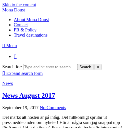
Skip to the content
Mona Doust
About Mona Doust
Contact
PR & Policy
Travel destinations
Menu
Search for:
Search
×
Expand search form
News
News August 2017
September 19, 2017
No Comments
Det märks att hösten är på intåg. Det fullkomligt sprutar ut
pressmeddelanden om nyheter! Här är några som jag snappat upp
för Augusti! Har du tips på fler saker som du tycker är intressant så