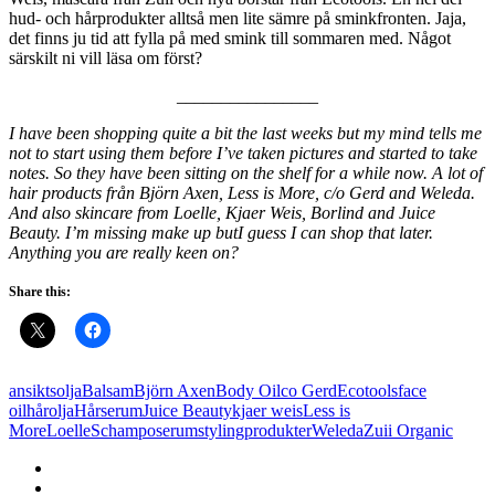
hud- och hårprodukter alltså men lite sämre på sminkfronten. Jaja,
det finns ju tid att fylla på med smink till sommaren med. Något
särskilt ni vill läsa om först?
________________
I have been shopping quite a bit the last weeks but my mind tells me
not to start using them before I’ve taken pictures and started to take
notes. So they have been sitting on the shelf for a while now. A lot of
hair products från Björn Axen, Less is More, c/o Gerd and Weleda.
And also skincare from Loelle, Kjaer Weis, Borlind and Juice
Beauty. I’m missing make up butI guess I can shop that later.
Anything you are really keen on?
Share this:
ansiktsolja
Balsam
Björn Axen
Body Oil
co Gerd
Ecotools
face
oil
hårolja
Hårserum
Juice Beauty
kjaer weis
Less is
More
Loelle
Schampo
serum
stylingprodukter
Weleda
Zuii Organic