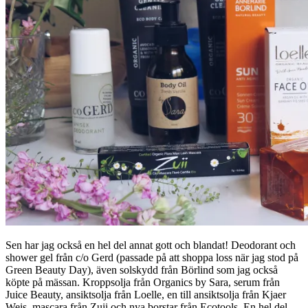
Sen har jag också en hel del annat gott och blandat! Deodorant och
shower gel från c/o Gerd (passade på att shoppa loss när jag stod på
Green Beauty Day), även solskydd från Börlind som jag också
köpte på mässan. Kroppsolja från Organics by Sara, serum från
Juice Beauty, ansiktsolja från Loelle, en till ansiktsolja från Kjaer
Weis, mascara från Zuii och nya borstar från Ecotools. En hel del