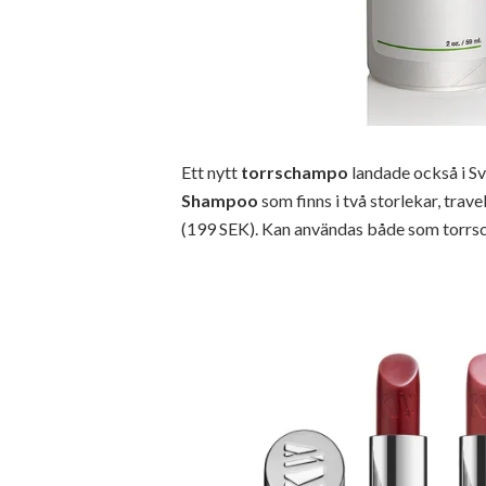
Ett nytt
torrschampo
landade också i Sv
Shampoo
som finns i två storlekar, trav
(199 SEK). Kan användas både som torr