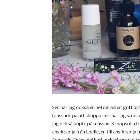
Sen har jag också en hel del annat gott o
(passade på att shoppa loss när jag stod
jag också köpte på mässan. Kroppsolja fr
ansiktsolja från Loelle, en till ansiktsolj
Ecotools. En hel del hud- och hårprodukter