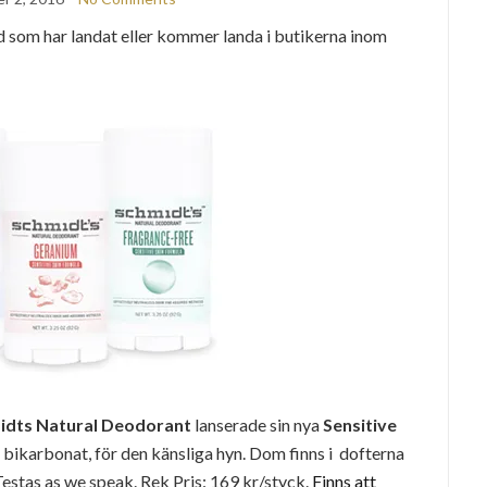
om har landat eller kommer landa i butikerna inom
idts Natural Deodorant
lanserade sin nya
Sensitive
 bikarbonat, för den känsliga hyn. Dom finns i dofterna
estas as we speak. Rek Pris: 169 kr/styck.
Finns att