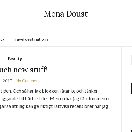
Mona Doust
icy
Travel destinations
Beauty
f
uch new stuff!
, 2017
No Comments
 tiden. Och så har jag bloggen i åtanke och tänker
 liggande till bättre tider. Men nu har jag fått tummen ur
ar så att jag kan ge riktigt rättvisa recensioner när jag