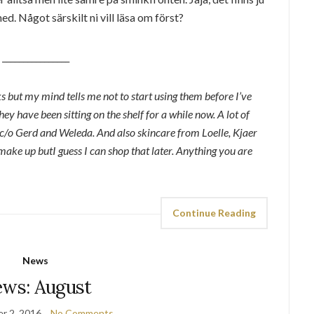
ed. Något särskilt ni vill läsa om först?
________________
ks but my mind tells me not to start using them before I’ve
hey have been sitting on the shelf for a while now. A lot of
 c/o Gerd and Weleda. And also skincare from Loelle, Kjaer
make up butI guess I can shop that later. Anything you are
Continue Reading
News
ws: August
r 2, 2016
No Comments