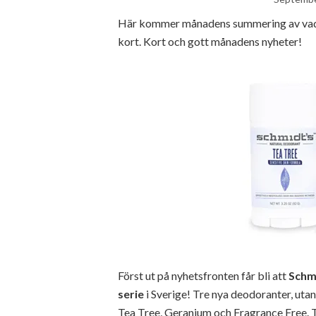
Här kommer månadens summering av vad s
kort. Kort och gott månadens nyheter!
Först ut på nyhetsfronten får bli att
Schm
serie
i Sverige! Tre nya deodoranter, utan
Tea Tree, Geranium och Fragrance Free. T