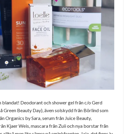
ch blandat! Deodorant och shower gel från c/o Gerd
 på Green Beauty Day), även solskydd från Börlind som
ån Organics by Sara, serum från Juice Beauty,
a från Kjaer Weis, mascara från Zuii och nya borstar från
 alltså men lite sämre på sminkfronten. Jaja, det finns ju