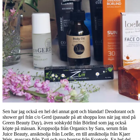
Sen har jag också en hel del annat gott och blandat! Deodorant och
shower gel från c/o Gerd (passade på att shoppa loss när jag stod på
Green Beauty Day), även solskydd från Börlind som jag också
köpte på mässan. Kroppsolja från Organics by Sara, serum från
Juice Beauty, ansiktsolja från Loelle, en till ansiktsolja från Kjaer
Weis, mascara från Zuii och nya borstar från Ecotools. En hel del