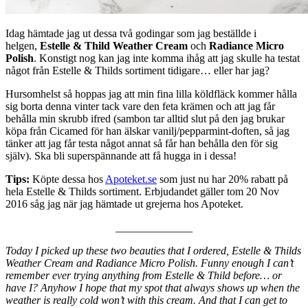
Idag hämtade jag ut dessa två godingar som jag beställde i
helgen,
Estelle & Thild Weather Cream
och
Radiance Micro
Polish
. Konstigt nog kan jag inte komma ihåg att jag skulle ha testat
något från Estelle & Thilds sortiment tidigare… eller har jag?
Hursomhelst så hoppas jag att min fina lilla köldfläck kommer hålla
sig borta denna vinter tack vare den feta krämen och att jag får
behålla min skrubb ifred (sambon tar alltid slut på den jag brukar
köpa från Cicamed för han älskar vanilj/pepparmint-doften, så jag
tänker att jag får testa något annat så får han behålla den för sig
själv). Ska bli superspännande att få hugga in i dessa!
Tips:
Köpte dessa hos
Apoteket.se
som just nu har 20% rabatt på
hela Estelle & Thilds sortiment. Erbjudandet gäller tom 20 Nov
2016 såg jag när jag hämtade ut grejerna hos Apoteket.
______________
Today I picked up these two beauties that I ordered, Estelle & Thilds
Weather Cream and Radiance Micro Polish. Funny enough I can’t
remember ever trying anything from Estelle & Thild before… or
have I? Anyhow I hope that my spot that always shows up when the
weather is really cold won’t with this cream. And that I can get to