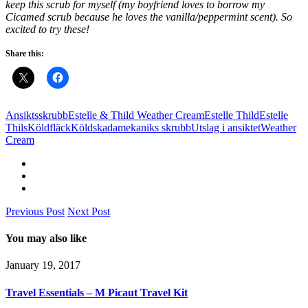
keep this scrub for myself (my boyfriend loves to borrow my
Cicamed scrub because he loves the vanilla/peppermint scent). So
excited to try these!
Share this:
Ansiktsskrubb
Estelle & Thild Weather Cream
Estelle Thild
Estelle
Thils
Köldfläck
Köldskada
mekaniks skrubb
Utslag i ansiktet
Weather
Cream
Previous Post
Next Post
You may also like
January 19, 2017
Travel Essentials – M Picaut Travel Kit