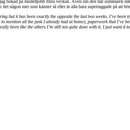
ev jag bokad på modelljobb förra veckan. Även om den här sommaren inte 
nu! Är det någon mer som känner så eller är alla bara supertaggade på att 
ng but it has been exactly the opposite the last two weeks. I’ve been t
 to mention all the junk I already had at home), paperwork that I’ve b
y been like the others I’m still not quite done with it. I just want it to l