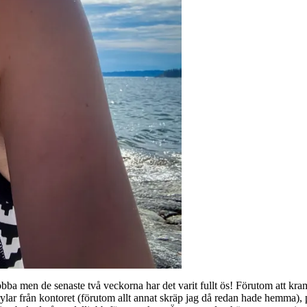
 jobba men de senaste två veckorna har det varit fullt ös! Förutom att kr
prylar från kontoret (förutom allt annat skräp jag då redan hade hemma), p