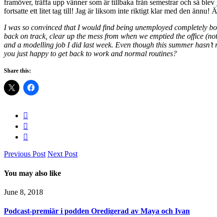
framöver, träffa upp vänner som är tillbaka från semestrar och så bl
fortsatte ett litet tag till! Jag är liksom inte riktigt klar med den än
I was so convinced that I would find being unemployed completely bori
back on track, clear up the mess from when we emptied the office (not
and a modelling job I did last week. Even though this summer hasn’t reall
you just happy to get back to work and normal routines?
Share this:
Previous Post
Next Post
You may also like
June 8, 2018
Podcast-premiär i podden Oredigerad av Maya och Ivan