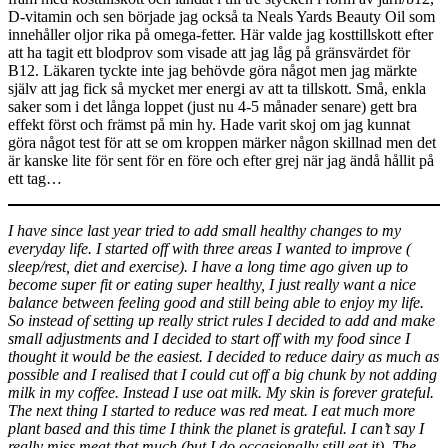
D-vitamin och sen började jag också ta Neals Yards Beauty Oil som
innehåller oljor rika på omega-fetter. Här valde jag kosttillskott efter
att ha tagit ett blodprov som visade att jag låg på gränsvärdet för
B12. Läkaren tyckte inte jag behövde göra något men jag märkte
själv att jag fick så mycket mer energi av att ta tillskott. Små, enkla
saker som i det långa loppet (just nu 4-5 månader senare) gett bra
effekt först och främst på min hy. Hade varit skoj om jag kunnat
göra något test för att se om kroppen märker någon skillnad men det
är kanske lite för sent för en före och efter grej när jag ändå hållit på
ett tag…
I have since last year tried to add small healthy changes to my
everyday life. I started off with three areas I wanted to improve (
sleep/rest, diet and exercise). I have a long time ago given up to
become super fit or eating super healthy, I just really want a nice
balance between feeling good and still being able to enjoy my life.
So instead of setting up really strict rules I decided to add and make
small adjustments and I decided to start off with my food since I
thought it would be the easiest. I decided to reduce dairy as much as
possible and I realised that I could cut off a big chunk by not adding
milk in my coffee. Instead I use oat milk. My skin is forever grateful.
The next thing I started to reduce was red meat. I eat much more
plant based and this time I think the planet is grateful. I can’t say I
really miss meat that much (but I do occasionally still eat it). The