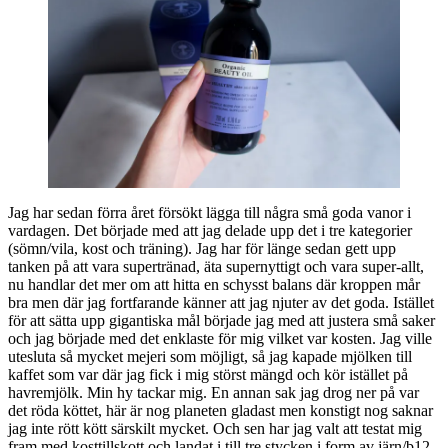
Jag har sedan förra året försökt lägga till några små goda vanor i
vardagen. Det började med att jag delade upp det i tre kategorier
(sömn/vila, kost och träning). Jag har för länge sedan gett upp
tanken på att vara supertränad, äta supernyttigt och vara super-allt,
nu handlar det mer om att hitta en schysst balans där kroppen mår
bra men där jag fortfarande känner att jag njuter av det goda. Istället
för att sätta upp gigantiska mål började jag med att justera små saker
och jag började med det enklaste för mig vilket var kosten. Jag ville
utesluta så mycket mejeri som möjligt, så jag kapade mjölken till
kaffet som var där jag fick i mig störst mängd och kör istället på
havremjölk. Min hy tackar mig. En annan sak jag drog ner på var
det röda köttet, här är nog planeten gladast men konstigt nog saknar
jag inte rött kött särskilt mycket. Och sen har jag valt att testat mig
fram med kosttillskott och landat i till tre stycken i form av järn/b12,