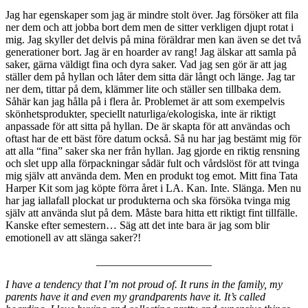
Jag har egenskaper som jag är mindre stolt över. Jag försöker att fila
ner dem och att jobba bort dem men de sitter verkligen djupt rotat i
mig. Jag skyller det delvis på mina föräldrar men kan även se det två
generationer bort. Jag är en hoarder av rang! Jag älskar att samla på
saker, gärna väldigt fina och dyra saker. Vad jag sen gör är att jag
ställer dem på hyllan och låter dem sitta där långt och länge. Jag tar
ner dem, tittar på dem, klämmer lite och ställer sen tillbaka dem.
Såhär kan jag hålla på i flera år. Problemet är att som exempelvis
skönhetsprodukter, speciellt naturliga/ekologiska, inte är riktigt
anpassade för att sitta på hyllan. De är skapta för att användas och
oftast har de ett bäst före datum också. Så nu har jag bestämt mig för
att alla “fina” saker ska ner från hyllan. Jag gjorde en riktig rensning
och slet upp alla förpackningar sådär fult och vårdslöst för att tvinga
mig själv att använda dem. Men en produkt tog emot. Mitt fina Tata
Harper Kit som jag köpte förra året i LA. Kan. Inte. Slänga. Men nu
har jag iallafall plockat ur produkterna och ska försöka tvinga mig
själv att använda slut på dem. Måste bara hitta ett riktigt fint tillfälle.
Kanske efter semestern… Säg att det inte bara är jag som blir
emotionell av att slänga saker?!
_____________________
I have a tendency that I’m not proud of. It runs in the family, my
parents have it and even my grandparents have it. It’s called