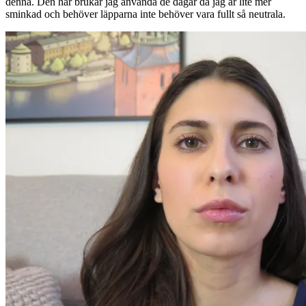
denna. Den här brukar jag använda de dagar då jag är lite mer
sminkad och behöver läpparna inte behöver vara fullt så neutrala.