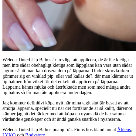
Weleda Tinted Lip Balms är trevliga att applicera, de är lite kletiga
men inte sådär obehagligt kletiga som läppglans kan vara utan sådär
lagom så att man kan dosera dem på läpparna. Under skruvkorken
gömmer sig en vinklad pip, eller vad kallas de?, där man klämmer ut
lip balmen från vilket för det enkelt att applicera på läpparna.
Läpparna känns mjuka och återfuktade men som med många andra
lip balms så får man återapplicera under dagen.
Jag kommer definitivt köpa nytt när mina tagit slut (är besatt av att
smörja läpparna, speciellt nu när det fortfarande är så kallt), däremot
känner jag att det räcker med att köpa en nyans då de har samma
vårdande egenskaper och är ändå ganska snarlika i nyanserna.
Weleda Tinted Lip Balms poäng 5/5. Finns hos bland annat
Åhlens
,
LYKO
och
Bodystore
.