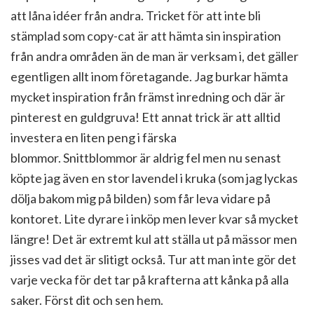
att låna idéer från andra. Tricket för att inte bli
stämplad som copy-cat är att hämta sin inspiration
från andra områden än de man är verksam i, det gäller
egentligen allt inom företagande. Jag burkar hämta
mycket inspiration från främst inredning och där är
pinterest en guldgruva! Ett annat trick är att alltid
investera en liten peng i färska
blommor. Snittblommor är aldrig fel men nu senast
köpte jag även en stor lavendel i kruka (som jag lyckas
dölja bakom mig på bilden) som får leva vidare på
kontoret. Lite dyrare i inköp men lever kvar så mycket
längre! Det är extremt kul att ställa ut på mässor men
jisses vad det är slitigt också. Tur att man inte gör det
varje vecka för det tar på krafterna att kånka på alla
saker. Först dit och sen hem.