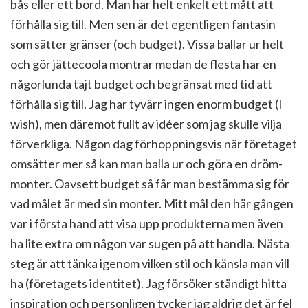
bås eller ett bord. Man har helt enkelt ett mått att
förhålla sig till. Men sen är det egentligen fantasin
som sätter gränser (och budget). Vissa ballar ur helt
och gör jättecoola montrar medan de flesta har en
någorlunda tajt budget och begränsat med tid att
förhålla sig till. Jag har tyvärr ingen enorm budget (I
wish), men däremot fullt av idéer som jag skulle vilja
förverkliga. Någon dag förhoppningsvis när företaget
omsätter mer så kan man balla ur och göra en dröm-
monter. Oavsett budget så får man bestämma sig för
vad målet är med sin monter. Mitt mål den här gången
var i första hand att visa upp produkterna men även
ha lite extra om någon var sugen på att handla. Nästa
steg är att tänka igenom vilken stil och känsla man vill
ha (företagets identitet). Jag försöker ständigt hitta
inspiration och personligen tycker jag aldrig det är fel