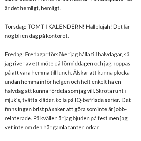
är det hemligt, hemligt.
Torsdag:
TOMT I KALENDERN! Hallelujah! Det lär
nog bli en dag på kontoret.
Fredag:
Fredagar försöker jag hålla till halvdagar, så
jag river av ett möte på förmiddagen och jag hoppas
på att vara hemma till lunch. Älskar att kunna plocka
undan hemma inför helgen och helt enkelt ha en
halvdag att kunna fördela som jag vill. Skrota runt i
mjukis, tvätta kläder, kolla på IQ-befriade serier. Det
finns ingen brist på saker att göra som inte är jobb-
relaterade. På kvällen är jag bjuden på fest men jag
vet inte om den här gamla tanten orkar.