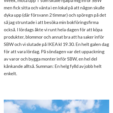
Week, möta upp T som skulle hjälpa mig inför SBW
men fick sitta och vänta i en lokal på att någon skulle
dyka upp (där försvann 2 timmar) och spöregn på det
så jag struntade i att besöka min bokföringsfirma
också. I lördags åkte vi runt hela dagen för att köpa
produkter, blommor och annat bra att ha saker inför
SBW och vi slutade på IKEA kl 19.30. En helt galen dag
för att vara lördag. På söndagen var det uppackning
av varor och bygga monter inför SBW, en hel del
kånkande alltså. Summan: En helg fylld av jobb helt
enkelt.