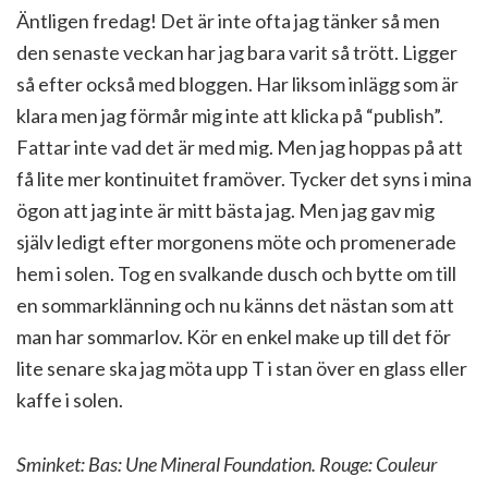
Äntligen fredag! Det är inte ofta jag tänker så men
den senaste veckan har jag bara varit så trött. Ligger
så efter också med bloggen. Har liksom inlägg som är
klara men jag förmår mig inte att klicka på “publish”.
Fattar inte vad det är med mig. Men jag hoppas på att
få lite mer kontinuitet framöver. Tycker det syns i mina
ögon att jag inte är mitt bästa jag. Men jag gav mig
själv ledigt efter morgonens möte och promenerade
hem i solen. Tog en svalkande dusch och bytte om till
en sommarklänning och nu känns det nästan som att
man har sommarlov. Kör en enkel make up till det för
lite senare ska jag möta upp T i stan över en glass eller
kaffe i solen.
Sminket: Bas: Une Mineral Foundation. Rouge: Couleur