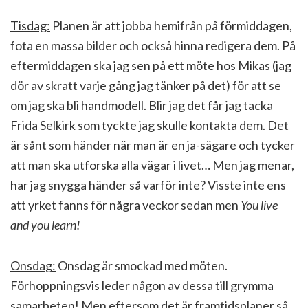
Tisdag:
Planen är att jobba hemifrån på förmiddagen,
fota en massa bilder och också hinna redigera dem. På
eftermiddagen ska jag sen på ett möte hos Mikas (jag
dör av skratt varje gång jag tänker på det) för att se
om jag ska bli handmodell. Blir jag det får jag tacka
Frida Selkirk som tyckte jag skulle kontakta dem. Det
är sånt som händer när man är en ja-sägare och tycker
att man ska utforska alla vägar i livet… Men jag menar,
har jag snygga händer så varför inte? Visste inte ens
att yrket fanns för några veckor sedan men
You live
and you learn!
Onsdag:
Onsdag är smockad med möten.
Förhoppningsvis leder någon av dessa till grymma
samarbeten! Men eftersom det är framtidsplaner så