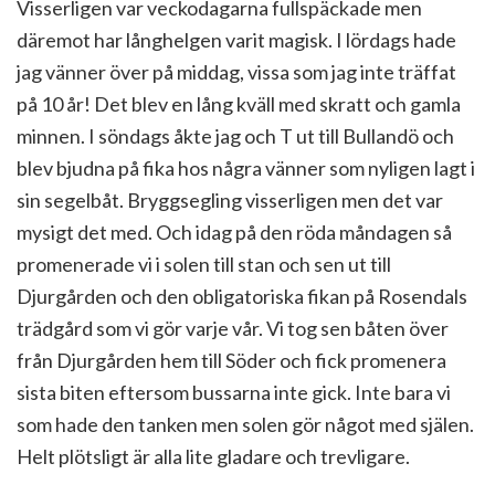
Visserligen var veckodagarna fullspäckade men
däremot har långhelgen varit magisk. I lördags hade
jag vänner över på middag, vissa som jag inte träffat
på 10 år! Det blev en lång kväll med skratt och gamla
minnen. I söndags åkte jag och T ut till Bullandö och
blev bjudna på fika hos några vänner som nyligen lagt i
sin segelbåt. Bryggsegling visserligen men det var
mysigt det med. Och idag på den röda måndagen så
promenerade vi i solen till stan och sen ut till
Djurgården och den obligatoriska fikan på Rosendals
trädgård som vi gör varje vår. Vi tog sen båten över
från Djurgården hem till Söder och fick promenera
sista biten eftersom bussarna inte gick. Inte bara vi
som hade den tanken men solen gör något med själen.
Helt plötsligt är alla lite gladare och trevligare.