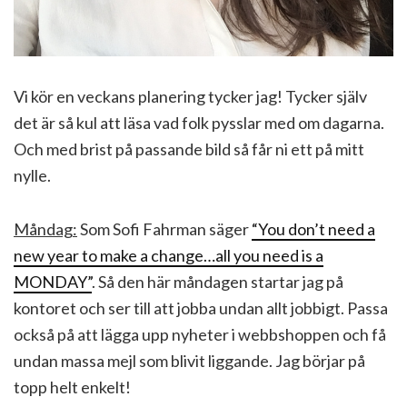
Vi kör en veckans planering tycker jag! Tycker själv
det är så kul att läsa vad folk pysslar med om dagarna.
Och med brist på passande bild så får ni ett på mitt
nylle.
Måndag:
Som Sofi Fahrman säger
“You don’t need a
new year to make a change…all you need is a
MONDAY”
. Så den här måndagen startar jag på
kontoret och ser till att jobba undan allt jobbigt. Passa
också på att lägga upp nyheter i webbshoppen och få
undan massa mejl som blivit liggande. Jag börjar på
topp helt enkelt!