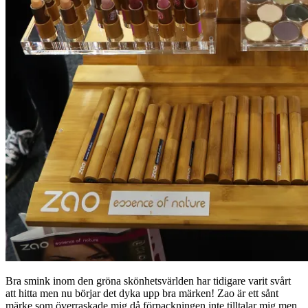
Bra smink inom den gröna skönhetsvärlden har tidigare varit svårt
att hitta men nu börjar det dyka upp bra märken! Zao är ett sånt
märke som överraskade mig då förpackningen inte tilltalar mig men