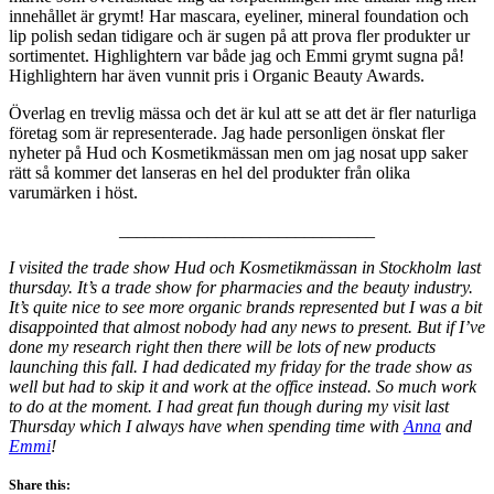
innehållet är grymt! Har mascara, eyeliner, mineral foundation och
lip polish sedan tidigare och är sugen på att prova fler produkter ur
sortimentet. Highlightern var både jag och Emmi grymt sugna på!
Highlightern har även vunnit pris i Organic Beauty Awards.
Överlag en trevlig mässa och det är kul att se att det är fler naturliga
företag som är representerade. Jag hade personligen önskat fler
nyheter på Hud och Kosmetikmässan men om jag nosat upp saker
rätt så kommer det lanseras en hel del produkter från olika
varumärken i höst.
_____________________________
I visited the trade show Hud och Kosmetikmässan in Stockholm last
thursday. It’s a trade show for pharmacies and the beauty industry.
It’s quite nice to see more organic brands represented but I was a bit
disappointed that almost nobody had any news to present. But if I’ve
done my research right then there will be lots of new products
launching this fall. I had dedicated my friday for the trade show as
well but had to skip it and work at the office instead. So much work
to do at the moment. I had great fun though during my visit last
Thursday which I always have when spending time with
Anna
and
Emmi
!
Share this: