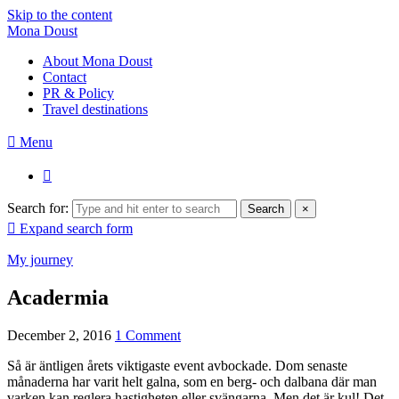
Skip to the content
Mona Doust
About Mona Doust
Contact
PR & Policy
Travel destinations
Menu
Search for:
Search
×
Expand search form
My journey
Acadermia
December 2, 2016
1 Comment
Så är äntligen årets viktigaste event avbockade. Dom senaste
månaderna har varit helt galna, som en berg- och dalbana där man
varken kan reglera hastigheten eller svängarna. Men det är kul! Det