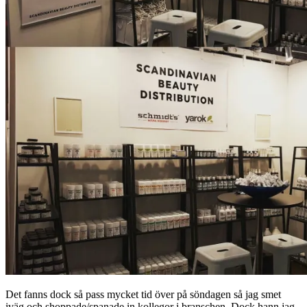
Det fanns dock så pass mycket tid över på söndagen så jag smet
iväg och shoppade/spanade in kollegor i branschen. Dock hann jag