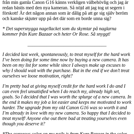
från min gamla Canon G16 känns verkligen välbehövlig och jag är
redan bästis med den nya kameran. Så nöjd att jag tog ut segern i
förskott! Är det någon annan som är dålig på att ge sig själv beröm
och kanske skjuter upp på det där som en borde unna sig?
* Det supersnygga nagellacket som du skymtar på naglarna
kommer från Kure Bazaar och heter Or Rose. Så snyggt!
_________________________________
I decided last week, spontaneously, to treat myself for the hard work
I’ve been doing for some time now by buying a new camera. It has
been on my list for some while since I always make up excuses to
why I should wait with the purchase. But in the end if we don’t treat
ourselves we loose motivation, right?
I’m pretty bad at giving myself credit for the hard work I do and I
can even feel unsatisfied when I do reach my, already high set,
goals. So I decided that I was worth the splurge of a new camera. In
the end it makes my job a lot easier and keeps me motivated to work
harder. The upgrade from my old Canon G16 was so worth it and
I’m already in love with my new camera. So happy that I decided to
treat myself! Anyone else out there bad at treating yourselves even
though you deserve it?
*The gorgeous color on my nails is from Kure Bazaar in the color