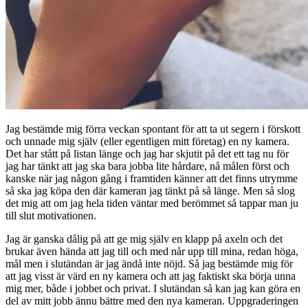
Jag bestämde mig förra veckan spontant för att ta ut segern i förskott
och unnade mig själv (eller egentligen mitt företag) en ny kamera.
Det har stått på listan länge och jag har skjutit på det ett tag nu för
jag har tänkt att jag ska bara jobba lite hårdare, nå målen först och
kanske när jag någon gång i framtiden känner att det finns utrymme
så ska jag köpa den där kameran jag tänkt på så länge. Men så slog
det mig att om jag hela tiden väntar med berömmet så tappar man ju
till slut motivationen.
Jag är ganska dålig på att ge mig själv en klapp på axeln och det
brukar även hända att jag till och med når upp till mina, redan höga,
mål men i slutändan är jag ändå inte nöjd. Så jag bestämde mig för
att jag visst är värd en ny kamera och att jag faktiskt ska börja unna
mig mer, både i jobbet och privat. I slutändan så kan jag kan göra en
del av mitt jobb ännu bättre med den nya kameran. Uppgraderingen