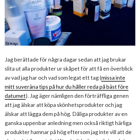
Jag berättade för några dagar sedan att jag brukar
slita ut alla produkter ur skåpet för att få en överblick
av vad jag har och vad som legat ett tag (
missa inte
mitt suveräna tips på hur du håller reda på bäst före
datumet
). Jag äger nämligen den förträffliga genen
att jag älskar att köpa skönhetsprodukter och jag
älskar att lägga dem på hög. Dåliga produkter av en
ganska uppenbar anledning men också riktigt härliga
produkter hamnar på hög eftersom jag inte vill att de