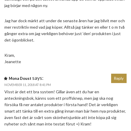
jag börjar med någon ny.
Jag har dock märkt att under de senaste åren har jag blivit mer och
mer restriktiv med vad jag köper. Alltså jag tänker en eller t o m två
gånger extra om jag verkligen behöver just ‘den’ produkten i just
det ögonblicket.
Kram,
Jeanette
says:
Mona Doust
Reply
NOVEMBER 11, 2018 AT 8:41 PM
Visst är det ett bra system! Gillar även att du har en
anteckningsbok, känns som ett proffsknep, men jag ska nog
försöka få ner antalet produkter i första hand! Det är verkligen
smart att tänka till en extra gång innan man bär hem nya produkter,
även fast det är svårt som skönhetsjunkie att inte köpa på sig
nyheter och sånt man inte testat förut =) Kram!