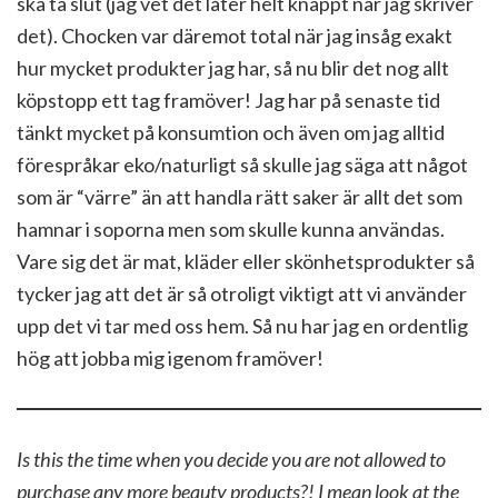
ska ta slut (jag vet det låter helt knäppt när jag skriver
det). Chocken var däremot total när jag insåg exakt
hur mycket produkter jag har, så nu blir det nog allt
köpstopp ett tag framöver! Jag har på senaste tid
tänkt mycket på konsumtion och även om jag alltid
förespråkar eko/naturligt så skulle jag säga att något
som är “värre” än att handla rätt saker är allt det som
hamnar i soporna men som skulle kunna användas.
Vare sig det är mat, kläder eller skönhetsprodukter så
tycker jag att det är så otroligt viktigt att vi använder
upp det vi tar med oss hem. Så nu har jag en ordentlig
hög att jobba mig igenom framöver!
Is this the time when you decide you are not allowed to
purchase any more beauty products?! I mean look at the