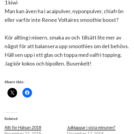
1 kiwi
Man kan även ha i acaipulver, nyponpulver, chiafrön
eller varför inte Renee Voltaires smoothie boost?
Kör allting i mixern, smaka av och tillsätt lite mer av
något för att balansera upp smoothies om det behövs.
Häll sen upp i ett glas och toppa med valfri topping.
Jag kör kokos och bipollen. Busenkelt!
Share this:
Related
Allt för Hälsan 2018
Julklappar i sista minuten?
November 13, 2018
December 17, 2019