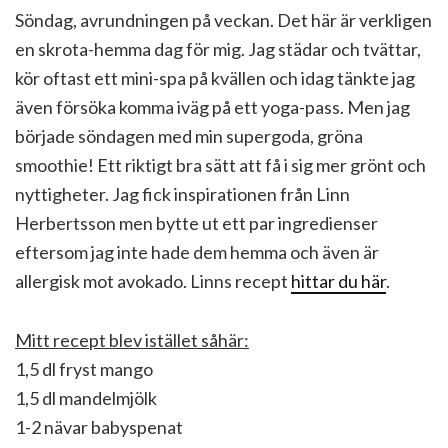
Söndag, avrundningen på veckan. Det här är verkligen
en skrota-hemma dag för mig. Jag städar och tvättar,
kör oftast ett mini-spa på kvällen och idag tänkte jag
även försöka komma iväg på ett yoga-pass. Men jag
började söndagen med min supergoda, gröna
smoothie! Ett riktigt bra sätt att få i sig mer grönt och
nyttigheter. Jag fick inspirationen från Linn
Herbertsson men bytte ut ett par ingredienser
eftersom jag inte hade dem hemma och även är
allergisk mot avokado. Linns recept
hittar du här
.
Mitt recept blev istället såhär:
1,5 dl fryst mango
1,5 dl mandelmjölk
1-2 nävar babyspenat