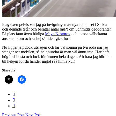
Idag exempelvis var jag på invigningen av nya Paradiset i Sickla
och demade (står och berättar antar jag?) om Schmidts deodoranter.
På plats fann även härliga
Maya Nestorov
och massa välbekanta
ansikten kom och sa hej så tiden gick fort!
Nu ligger jag dock utslagen och lär väl somna på två röda när jag
stänger ner mobilen, så helt hundra är man väl ännu inte. Har haft
högfärdshosta och lock för öronen hela dagen. Åh bara jag blir bra
till helgen för då händer något såå himla kul!
Share this:
Previous Post
Next Post