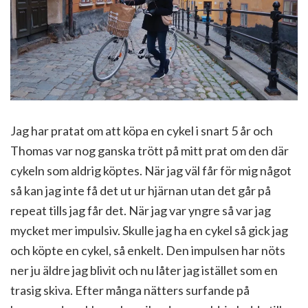
Jag har pratat om att köpa en cykel i snart 5 år och
Thomas var nog ganska trött på mitt prat om den där
cykeln som aldrig köptes. När jag väl får för mig något
så kan jag inte få det ut ur hjärnan utan det går på
repeat tills jag får det. När jag var yngre så var jag
mycket mer impulsiv. Skulle jag ha en cykel så gick jag
och köpte en cykel, så enkelt. Den impulsen har nöts
ner ju äldre jag blivit och nu låter jag istället som en
trasig skiva. Efter många nätters surfande på