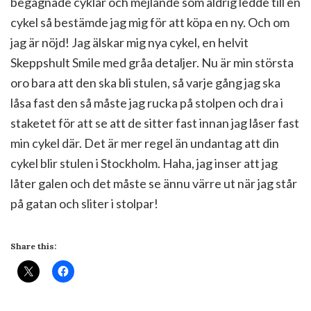
begagnade cyklar och mejlande som aldrig ledde till en
cykel så bestämde jag mig för att köpa en ny. Och om
jag är nöjd! Jag älskar mig nya cykel, en helvit
Skeppshult Smile med gråa detaljer. Nu är min största
oro bara att den ska bli stulen, så varje gång jag ska
låsa fast den så måste jag rucka på stolpen och dra i
staketet för att se att de sitter fast innan jag låser fast
min cykel där. Det är mer regel än undantag att din
cykel blir stulen i Stockholm. Haha, jag inser att jag
låter galen och det måste se ännu värre ut när jag står
på gatan och sliter i stolpar!
Share this: