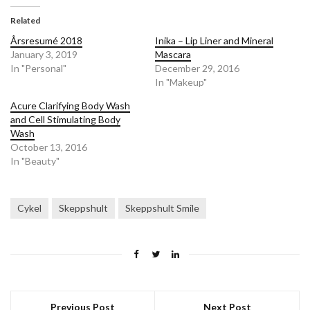
Related
Årsresumé 2018
Inika – Lip Liner and Mineral
January 3, 2019
Mascara
In "Personal"
December 29, 2016
In "Makeup"
Acure Clarifying Body Wash
and Cell Stimulating Body
Wash
October 13, 2016
In "Beauty"
Cykel
Skeppshult
Skeppshult Smile
Previous Post
Next Post