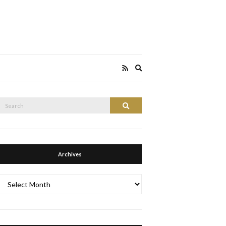
Expand
search
form
Search
Search
or:
Archives
Archives