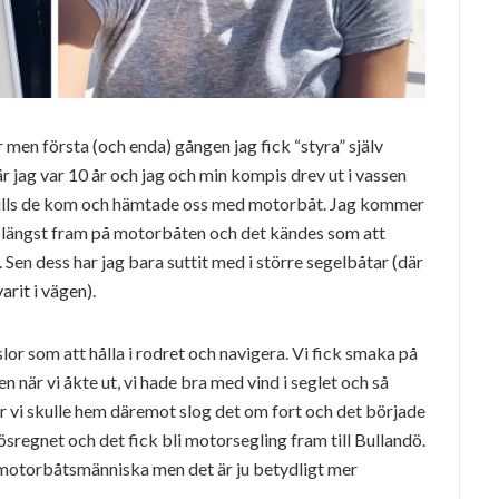
r men första (och enda) gången jag fick “styra” själv
är jag var 10 år och jag och min kompis drev ut i vassen
 tills de kom och hämtade oss med motorbåt. Jag kommer
ok längst fram på motorbåten och det kändes som att
n. Sen dess har jag bara suttit med i större segelbåtar (där
arit i vägen).
lor som att hålla i rodret och navigera. Vi fick smaka på
n när vi åkte ut, vi hade bra med vind i seglet och så
När vi skulle hem däremot slog det om fort och det började
 ösregnet och det fick bli motorsegling fram till Bullandö.
n motorbåtsmänniska men det är ju betydligt mer