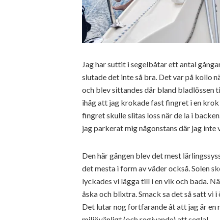
Jag har suttit i segelbåtar ett antal gånga
slutade det inte så bra. Det var på kollo n
och blev sittandes där bland bladlössen
ihåg att jag krokade fast fingret i en kr
fingret skulle slitas loss när de la i backe
jag parkerat mig någonstans där jag inte v
Den här gången blev det mest lärlingssyss
det mesta i form av väder också. Solen ske
lyckades vi lägga till i en vik och bada. 
åska och blixtra. Smack sa det så satt vi i
Det lutar nog fortfarande åt att jag är e
miljövänligt (och rogivande) att segla!