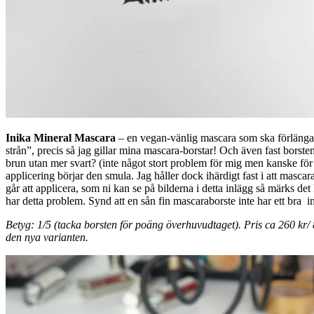
Inika Mineral Mascara
– en vegan-vänlig mascara som ska förlänga o
strån”, precis så jag gillar mina mascara-borstar! Och även fast borste
brun utan mer svart? (inte något stort problem för mig men kanske för
applicering börjar den smula. Jag håller dock ihärdigt fast i att masc
går att applicera, som ni kan se på bilderna i detta inlägg så märks de
har detta problem. Synd att en sån fin mascaraborste inte har ett bra
Betyg: 1/5 (tacka borsten för poäng överhuvudtaget).
Pris ca 260 kr/ 
den nya varianten.