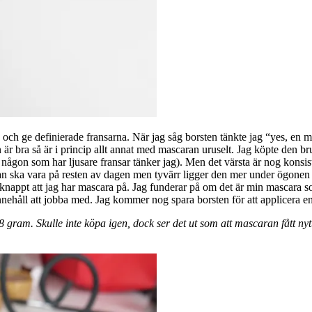
ch ge definierade fransarna. När jag såg borsten tänkte jag “yes, en m
n är bra så är i princip allt annat med mascaran uruselt. Jag köpte den 
 någon som har ljusare fransar tänker jag). Men det värsta är nog kons
aran ska vara på resten av dagen men tyvärr ligger den mer under ögonen 
t knappt att jag har mascara på. Jag funderar på om det är min mascara s
 innehåll att jobba med. Jag kommer nog spara borsten för att applicera
8 gram. Skulle inte köpa igen, dock ser det ut som att mascaran fått nyt