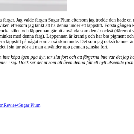
ka färger. Jag valde färgen Sugar Plum eftersom jag trodde den hade en m
iken eftersom jag tänkt att ha denna under ett läppstift. Första gången 
cka stilen och läppennan går att använda som den är också (däremot vill
rar sminket med denna färg). Läppennan är krämig och har bra pigment oc
licera läppstift på något som är så skimrande. Det som jag också känner ä
n det i sin tur gör att man använder upp pennan ganska fort.
n inte köpa igen pga dyr, tar slut fort och att färgerna inte var det jag
sig. Dock ser det ut som att även denna fått ett nytt utseende (och ingr
on
Review
Sugar Plum