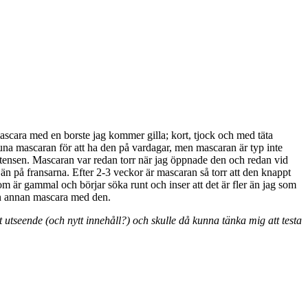
ascara med en borste jag kommer gilla; kort, tjock och med täta
bruna mascaran för att ha den på vardagar, men mascaran är typ inte
istensen. Mascaran var redan torr när jag öppnade den och redan vid
än på fransarna. Efter 2-3 veckor är mascaran så torr att den knappt
om är gammal och börjar söka runt och inser att det är fler än jag som
 en annan mascara med den.
t utseende (och nytt innehåll?) och skulle då kunna tänka mig att testa