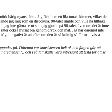
örk bärig nyans. Icke. Jag fick hem ett lila-tonat skimmer, vilket det
kände jag mig som en discokula. 90-talet ringde och ville ha tillbaka
 jag inte gärna se ut som jag gjorde på 90-talet, även om det är inne
h sitter också hyfsat bra genom dryck och mat. Jag har däremot inte
r något negativt är att eftersom den är så krämig så får man vässa
 hoppades på. Däremot var konsistensen helt ok och färgen går att
edienser?), och i så fall skulle vara intressant att testa för att se