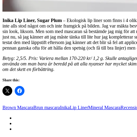
Inika Lip Liner, Sugar Plum
– Ekologisk lip liner som finns i 4 oli
inte alls stod något om och inte framgick på bilden. Jag var mäkta besv
sin look, liksom. Men som med mascaran så bestämde jag mig för att ro
just nu, så jag känner att jag måste tänka till lite hur jag komplette
testat den med läppstift eftersom jag känner att det blir så fel att app
pennan ganska ofta för att hålla den spetsig (och få till bra linjer) me
Betyg: 2,5/5. Pris: Variera mellan 170-220 kr/ 1,2 g. Skulle antaglige
använda om man bara är beredd på att alla nyanser har mycket skimmer i 
om det skett en förbättring.
Share this:
Brown Mascara
Brun mascara
Inika
Lip Liner
Mineral Mascara
Recensi