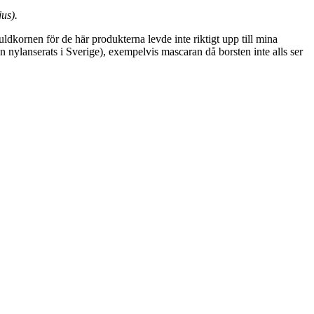
jus).
guldkornen för de här produkterna levde inte riktigt upp till mina
ven nylanserats i Sverige), exempelvis mascaran då borsten inte alls ser