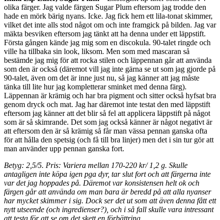
olika färger. Jag valde färgen Sugar Plum eftersom jag trodde den
hade en mörk bärig nyans. Icke. Jag fick hem ett lila-tonat skimmer,
vilket det inte alls stod något om och inte framgick på bilden. Jag var
mäkta besviken eftersom jag tänkt att ha denna under ett läppstift.
Första gången kände jag mig som en discokula. 90-talet ringde och
ville ha tillbaka sin look, liksom. Men som med mascaran så
bestämde jag mig för att rocka stilen och läppennan går att använda
som den är också (däremot vill jag inte gärna se ut som jag gjorde på
90-talet, även om det är inne just nu, så jag känner att jag måste
tänka till lite hur jag kompletterar sminket med denna färg).
Läppennan är krämig och har bra pigment och sitter också hyfsat bra
genom dryck och mat. Jag har däremot inte testat den med läppstift
eftersom jag känner att det blir så fel att applicera läppstift på något
som är så skimrande. Det som jag också känner är något negativt är
att eftersom den är så krämig så får man vässa pennan ganska ofta
för att hålla den spetsig (och få till bra linjer) men det i sin tur gör att
man använder upp pennan ganska fort.
Betyg: 2,5/5. Pris: Variera mellan 170-220 kr/ 1,2 g. Skulle
antagligen inte köpa igen pga dyr, tar slut fort och att färgerna inte
var det jag hoppades på. Däremot var konsistensen helt ok och
färgen går att använda om man bara är beredd på att alla nyanser
har mycket skimmer i sig. Dock ser det ut som att även denna fått ett
nytt utseende (och ingredienser?), och i så fall skulle vara intressant
att testa för att se om det skett en förbättring.