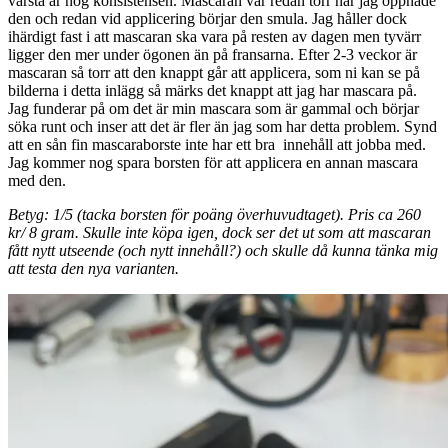
värsta är nog konsistensen. Mascaran var redan torr när jag öppnade
den och redan vid applicering börjar den smula. Jag håller dock
ihärdigt fast i att mascaran ska vara på resten av dagen men tyvärr
ligger den mer under ögonen än på fransarna. Efter 2-3 veckor är
mascaran så torr att den knappt går att applicera, som ni kan se på
bilderna i detta inlägg så märks det knappt att jag har mascara på.
Jag funderar på om det är min mascara som är gammal och börjar
söka runt och inser att det är fler än jag som har detta problem. Synd
att en sån fin mascaraborste inte har ett bra innehåll att jobba med.
Jag kommer nog spara borsten för att applicera en annan mascara
med den.
Betyg: 1/5 (tacka borsten för poäng överhuvudtaget).
Pris ca 260
kr/ 8 gram. Skulle inte köpa igen, dock ser det ut som att mascaran
fått nytt utseende (och nytt innehåll?) och skulle då kunna tänka mig
att testa den nya varianten.