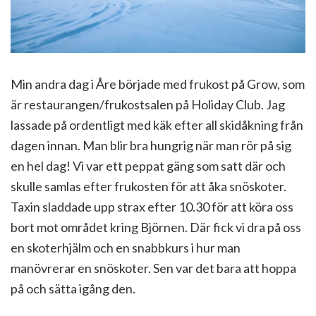
Min andra dag i Åre började med frukost på Grow, som
är restaurangen/frukostsalen på Holiday Club. Jag
lassade på ordentligt med käk efter all skidåkning från
dagen innan. Man blir bra hungrig när man rör på sig
en hel dag! Vi var ett peppat gäng som satt där och
skulle samlas efter frukosten för att åka snöskoter.
Taxin sladdade upp strax efter 10.30 för att köra oss
bort mot området kring Björnen. Där fick vi dra på oss
en skoterhjälm och en snabbkurs i hur man
manövrerar en snöskoter. Sen var det bara att hoppa
på och sätta igång den.