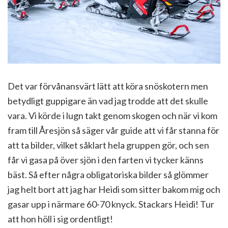
Det var förvånansvärt lätt att köra snöskotern men
betydligt guppigare än vad jag trodde att det skulle
vara. Vi körde i lugn takt genom skogen och när vi kom
fram till Åresjön så säger vår guide att vi får stanna för
att ta bilder, vilket såklart hela gruppen gör, och sen
får vi gasa på över sjön i den farten vi tycker känns
bäst. Så efter några obligatoriska bilder så glömmer
jag helt bort att jag har Heidi som sitter bakom mig och
gasar upp i närmare 60-70 knyck. Stackars Heidi! Tur
att hon höll i sig ordentligt!