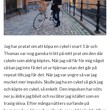
Jag har pratat om att köpa en cykel i snart 5 år och
Thomas var nog ganska trött på mitt prat om den där
cykeln som aldrig köptes. När jag väl får för mig något
så kan jag inte få det ut ur hjärnan utan det går på
repeat tills jag får det. När jag var yngre så var jag
mycket mer impulsiv. Skulle jag ha en cykel så gick jag
och köpte en cykel, så enkelt. Den impulsen har nöts
ner ju äldre jag blivit och nu låter jag istället som en
trasig skiva. Efter många nätters surfande på