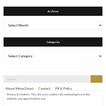
Archives
Archives
Categories
Categories
Search
Search
for:
About Mona Doust
Contact
PR & Policy
Travel destinations
Privacy & Cookies: This site uses cookies. By continuing to use this
website, you agree to their use.