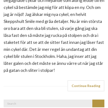
begagnade cyklar och mejlande som aldrig ledde till en
cykel så bestämde jag mig för att köpa en ny. Och om
jag är nöjd! Jag älskar mig nya cykel, en helvit
Skeppshult Smile med gråa detaljer. Nu är min största
oro bara att den ska bli stulen, så varje gång jag ska
låsa fast den så måste jag rucka på stolpen och dra i
staketet för att se att de sitter fast innan jag låser fast
min cykel där. Det är mer regel än undantag att din
cykel blir stulen i Stockholm. Haha, jag inser att jag
låter galen och det måste se ännu värre ut när jag står
på gatan och sliter i stolpar!
Continue Reading
Search
Search
for: