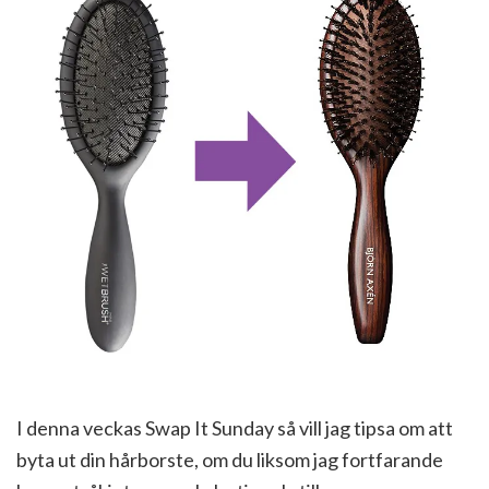
I denna veckas Swap It Sunday så vill jag tipsa om att
byta ut din hårborste, om du liksom jag fortfarande