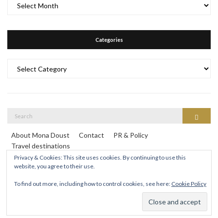
Archives
Categories
Categories
Search
Search
for:
About Mona Doust
Contact
PR & Policy
Travel destinations
Privacy & Cookies: This site uses cookies. By continuing to use this
website, you agree to their use.
To find out more, including how to control cookies, see here:
Cookie Policy
Mona Doust