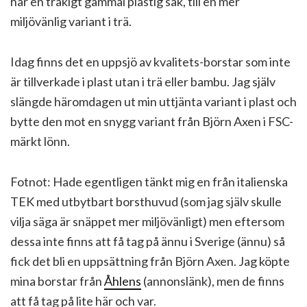
har en tråkigt gammal plastig sak, till en mer
miljövänlig variant i trä.
Idag finns det en uppsjö av kvalitets-borstar som inte
är tillverkade i plast utan i trä eller bambu. Jag själv
slängde häromdagen ut min uttjänta variant i plast och
bytte den mot en snygg variant från Björn Axen i FSC-
märkt lönn.
Fotnot: Hade egentligen tänkt mig en från italienska
TEK med utbytbart borsthuvud (som jag själv skulle
vilja säga är snäppet mer miljövänligt) men eftersom
dessa inte finns att få tag på ännu i Sverige (ännu) så
fick det bli en uppsättning från Björn Axen. Jag köpte
mina borstar från
Åhlens
(annonslänk), men de finns
att få tag på lite här och var.