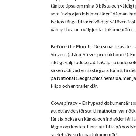
tänkte tipsa om mina 3 bästa och väldigt
som “nybörjardokumentärer” då man inte b
lyckas fånga tittaren väldigt väl även fas
väldigt bra och välgjorda dokumentärer.
Before the Flood
– Den senaste av dess
Stevens (älskar Steves produktioner!). Fi
riktigt välproducerad. DiCaprio undersök
saken och vad vi måste göra för att få det
på National Geographics hemsida
, men j
klipp och en trailer där.
Cowspiracy
– En hypead dokumentär som
att ett av de största klimathoten var nöt
får sig också en känga och individer får lä
lägga om kosten. Finns att titta på hos Ne
spelet i även denna dokumentär!