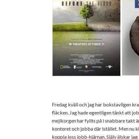
Fredag kväll och jag har bokstavligen krasc
fläcken. Jag hade egentligen tänkt att jo
mejlkorgen har fyllts på i snabbare takt än 
kontoret och jobba där istället. Men nu k
koppla loss jobb-hjärnan. Själv älskar jag