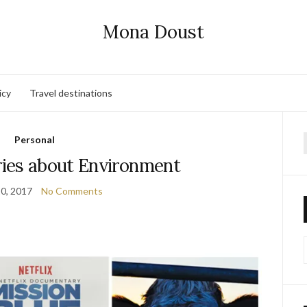
Mona Doust
icy
Travel destinations
Personal
f
ies about Environment
0, 2017
No Comments