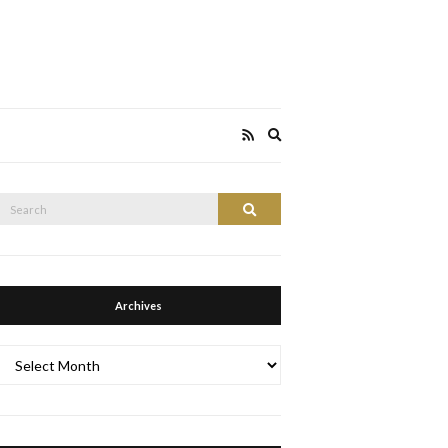
Expand
search
form
Search
Search
or:
Archives
Archives