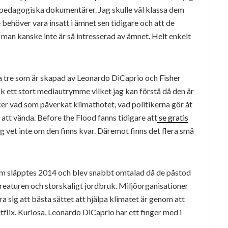
 pedagogiska dokumentärer. Jag skulle väl klassa dem
ehöver vara insatt i ämnet sen tidigare och att de
t man kanske inte är så intresserad av ämnet. Helt enkelt
a tre som är skapad av Leonardo DiCaprio och Fisher
ck ett stort mediautrymme vilket jag kan förstå då den är
er vad som påverkat klimathotet, vad politikerna gör åt
 att vända. Before the Flood fanns tidigare att
se gratis
ag vet inte om den finns kvar. Däremot finns det flera små
 släpptes 2014 och blev snabbt omtalad då de påstod
kreaturen och storskaligt jordbruk. Miljöorganisationer
ra sig att bästa sättet att hjälpa klimatet är genom att
tflix. Kuriosa, Leonardo DiCaprio har ett finger med i