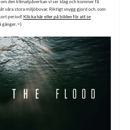
 om den klimatpåverkan vi ser idag och kommer få
 åt våra stora miljöbovar. Riktigt snygg gjord och, som
 kort period!
Klicka här eller på bilden för att se
å gånger. =)