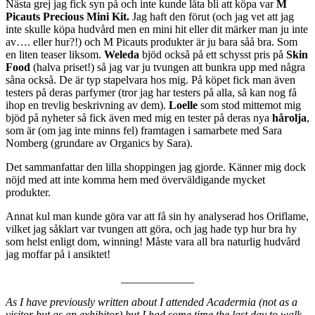
Nästa grej jag fick syn på och inte kunde låta bli att köpa var
M
Picauts Precious Mini Kit.
Jag haft den förut (och jag vet att jag
inte skulle köpa hudvård men en mini hit eller dit märker man ju inte
av…. eller hur?!) och M Picauts produkter är ju bara såå bra. Som
en liten teaser liksom.
Weleda
bjöd också på ett schysst pris på
Skin
Food
(halva priset!) så jag var ju tvungen att bunkra upp med några
såna också. De är typ stapelvara hos mig. På köpet fick man även
testers på deras parfymer (tror jag har testers på alla, så kan nog få
ihop en trevlig beskrivning av dem).
Loelle
som stod mittemot mig
bjöd på nyheter så fick även med mig en tester på deras nya
hårolja
,
som är (om jag inte minns fel) framtagen i samarbete med Sara
Nomberg (grundare av Organics by Sara).
Det sammanfattar den lilla shoppingen jag gjorde. Känner mig dock
nöjd med att inte komma hem med överväldigande mycket
produkter.
Annat kul man kunde göra var att få sin hy analyserad hos Oriflame,
vilket jag såklart var tvungen att göra, och jag hade typ hur bra hy
som helst enligt dom, winning! Måste vara all bra naturlig hudvård
jag moffar på i ansiktet!
_____________
As I have previously written about I attended Acadermia (not as a
visitor but as an exhibitor) but I had some time the last day to walk