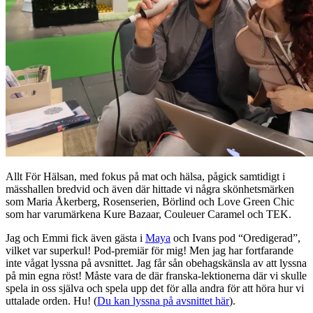
Allt För Hälsan, med fokus på mat och hälsa, pågick samtidigt i
mässhallen bredvid och även där hittade vi några skönhetsmärken
som Maria Åkerberg, Rosenserien, Börlind och Love Green Chic
som har varumärkena Kure Bazaar, Couleuer Caramel och TEK.
Jag och Emmi fick även gästa i
Maya
och Ivans pod “Oredigerad”,
vilket var superkul! Pod-premiär för mig! Men jag har fortfarande
inte vågat lyssna på avsnittet. Jag får sån obehagskänsla av att lyssna
på min egna röst! Måste vara de där franska-lektionerna där vi skulle
spela in oss själva och spela upp det för alla andra för att höra hur vi
uttalade orden. Hu! (
Du kan lyssna på avsnittet här
).