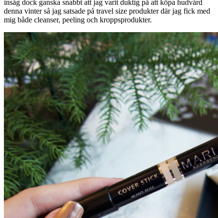
insåg dock ganska snabbt att jag varit duktig på att köpa hudvård
denna vinter så jag satsade på travel size produkter där jag fick med
mig både cleanser, peeling och kroppsprodukter.