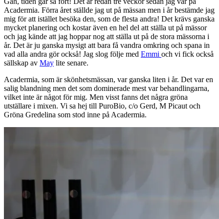
Gah, tiden går så fort! Det är redan tre veckor sedan jag var på
Acadermia. Förra året ställde jag ut på mässan men i år bestämde jag
mig för att istället besöka den, som de flesta andra! Det krävs ganska
mycket planering och kostar även en hel del att ställa ut på mässor
och jag kände att jag hoppar nog att ställa ut på de stora mässorna i
år. Det är ju ganska mysigt att bara få vandra omkring och spana in
vad alla andra gör också! Jag slog följe med
Emmi
och vi fick också
sällskap av
May
lite senare.
Acadermia, som är skönhetsmässan, var ganska liten i år. Det var en
salig blandning men det som dominerade mest var behandlingarna,
vilket inte är något för mig. Men visst fanns det några gröna
utställare i mixen. Vi sa hej till PuroBio, c/o Gerd, M Picaut och
Gröna Gredelina som stod inne på Acadermia.