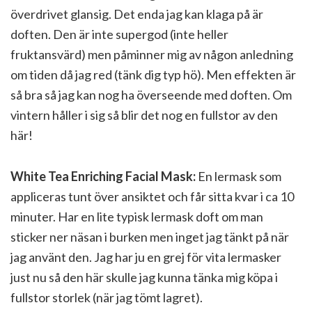
överdrivet glansig. Det enda jag kan klaga på är
doften. Den är inte supergod (inte heller
fruktansvärd) men påminner mig av någon anledning
om tiden då jag red (tänk dig typ hö). Men effekten är
så bra så jag kan nog ha överseende med doften. Om
vintern håller i sig så blir det nog en fullstor av den
här!
White Tea Enriching Facial Mask:
En lermask som
appliceras tunt över ansiktet och får sitta kvar i ca 10
minuter. Har en lite typisk lermask doft om man
sticker ner näsan i burken men inget jag tänkt på när
jag använt den. Jag har ju en grej för vita lermasker
just nu så den här skulle jag kunna tänka mig köpa i
fullstor storlek (när jag tömt lagret).