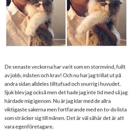
De senaste veckorna har varit som en stormvind, fullt
av jobb, måsten och krav! Och nu har jag trillat ut på
andra sidan alldeles tilltufsad och snurrig i huvudet.
Sjuk blev jag också men det hade jag inte tid med så jag
härdade mig igenom. Nu är jag klar med de allra
viktigaste sakerna men fortfarande med en to-do lista
som sträcker sig till månen. Det är väl såhär det är att
vara egenföretagare.