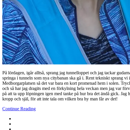
På lördagen, igår alltså, sprang jag tunnelloppet och jag tackar gudarn
springa i tunneln som nya citybanan ska gå i. Rent tekniskt sprang vi i
Medborgarplatsen så det var bara en kort promenad hem i solen. Tryckte
och så har jag dragits med en förkylning hela veckan men jag var för
på att ta upp löpningen igen med tanke på hur bra det ändå gick. Jag ha
kropp och själ, för att inte tala om vilken bra hy man får av det!
Continue Reading