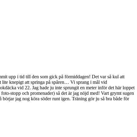
mit upp i tid till den som gick på förmiddagen! Det var så kul att
t lite knepigt att springa på spåren… Vi sprang i mål vid
okdäcka vid 22. Jag hade ju inte sprungit en meter inför det här loppet
e foto-stopp och promenader) så det är jag nöjd med! Vart grymt sugen
å börjar jag nog köra söder runt igen. Träning gör ju så bra både för