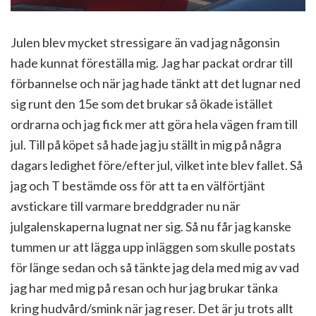
Julen blev mycket stressigare än vad jag någonsin
hade kunnat föreställa mig. Jag har packat ordrar till
förbannelse och när jag hade tänkt att det lugnar ned
sig runt den 15e som det brukar så ökade istället
ordrarna och jag fick mer att göra hela vägen fram till
jul. Till på köpet så hade jag ju ställt in mig på några
dagars ledighet före/efter jul, vilket inte blev fallet. Så
jag och T bestämde oss för att ta en välförtjänt
avstickare till varmare breddgrader nu när
julgalenskaperna lugnat ner sig. Så nu får jag kanske
tummen ur att lägga upp inläggen som skulle postats
för länge sedan och så tänkte jag dela med mig av vad
jag har med mig på resan och hur jag brukar tänka
kring hudvård/smink när jag reser. Det är ju trots allt