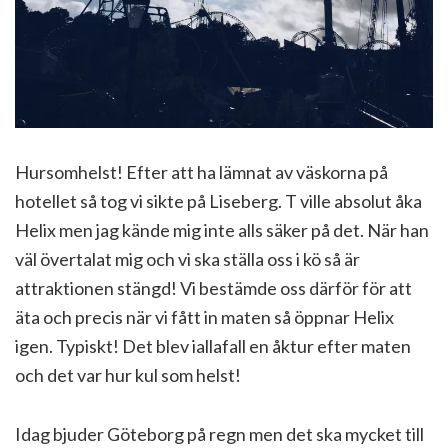
Hursomhelst! Efter att ha lämnat av väskorna på
hotellet så tog vi sikte på Liseberg. T ville absolut åka
Helix men jag kände mig inte alls säker på det. När han
väl övertalat mig och vi ska ställa oss i kö så är
attraktionen stängd! Vi bestämde oss därför för att
äta och precis när vi fått in maten så öppnar Helix
igen. Typiskt! Det blev iallafall en åktur efter maten
och det var hur kul som helst!
Idag bjuder Göteborg på regn men det ska mycket till