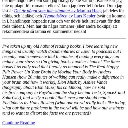
det inte någon av dem som jag riktigt tyckte var bra. Kanske är jag
inte upplagd för romaner eller så kom jag över fel böcker. Dom jag
läst är
Det är något som inte stämmer
av Martina Haag
(alldeles för
tråkig och lättläst) och
Hypnotisören
av Lars Kepler
(svår att komma
in i, handlingen hoppade runt och var tidvis helt irrelevant för den
röda tråden). Men har du några romaner (eller andra boktips) att
rekommendera så lämna en kommentar nedan!
I’ve taken up my old habit of reading books. I love learning new
things and usually watch documentaries or listen to podcasts but I
recently read somewhere that 6 minutes of reading every day can
reduce your stress so I’m giving books another chance! The three
books I recently read that I really recommend is The Real Happy
Pill: Power Up Your Brain by Moving Your Body by Anders
Hansen (how 20 minutes of walking can really make a difference in
your brain and how it works), Elon Musk by Ashlee Vance
(biography about Elon Musk; his childhood, how he sold
his first company to PayPal and the story behind Tesla, SpaceX and
SolarCity), and lastly a book I think everyone should read is
Factfulness ny Hans Rosling (what our world really looks like today,
what our future problems in the world will be and how our instincts
tend to want to distort the facts we are presented).
Continue Reading