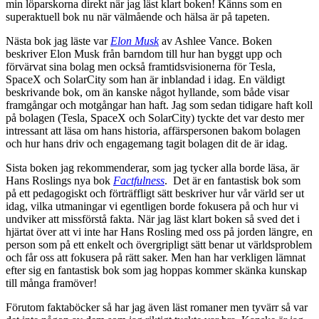
min löparskorna direkt när jag läst klart boken! Känns som en
superaktuell bok nu när välmående och hälsa är på tapeten.
Nästa bok jag läste var
Elon Musk
av Ashlee Vance. Boken
beskriver Elon Musk från barndom till hur han byggt upp och
förvärvat sina bolag men också framtidsvisionerna för Tesla,
SpaceX och SolarCity som han är inblandad i idag. En väldigt
beskrivande bok, om än kanske något hyllande, som både visar
framgångar och motgångar han haft. Jag som sedan tidigare haft koll
på bolagen (Tesla, SpaceX och SolarCity) tyckte det var desto mer
intressant att läsa om hans historia, affärspersonen bakom bolagen
och hur hans driv och engagemang tagit bolagen dit de är idag.
Sista boken jag rekommenderar, som jag tycker alla borde läsa, är
Hans Roslings nya bok
Factfulness
. Det är en fantastisk bok som
på ett pedagogiskt och förträffligt sätt beskriver hur vår värld ser ut
idag, vilka utmaningar vi egentligen borde fokusera på och hur vi
undviker att missförstå fakta. När jag läst klart boken så sved det i
hjärtat över att vi inte har Hans Rosling med oss på jorden längre, en
person som på ett enkelt och övergripligt sätt benar ut världsproblem
och får oss att fokusera på rätt saker. Men han har verkligen lämnat
efter sig en fantastisk bok som jag hoppas kommer skänka kunskap
till många framöver!
Förutom faktaböcker så har jag även läst romaner men tyvärr så var