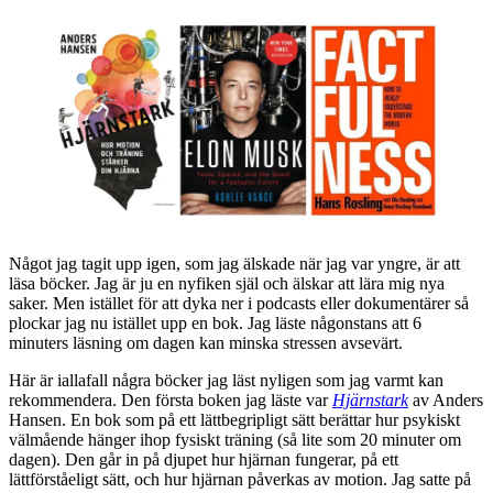
Något jag tagit upp igen, som jag älskade när jag var yngre, är att
läsa böcker. Jag är ju en nyfiken själ och älskar att lära mig nya
saker. Men istället för att dyka ner i podcasts eller dokumentärer så
plockar jag nu istället upp en bok. Jag läste någonstans att 6
minuters läsning om dagen kan minska stressen avsevärt.
Här är iallafall några böcker jag läst nyligen som jag varmt kan
rekommendera. Den första boken jag läste var
Hjärnstark
av Anders
Hansen. En bok som på ett lättbegripligt sätt berättar hur psykiskt
välmående hänger ihop fysiskt träning (så lite som 20 minuter om
dagen). Den går in på djupet hur hjärnan fungerar, på ett
lättförståeligt sätt, och hur hjärnan påverkas av motion. Jag satte på