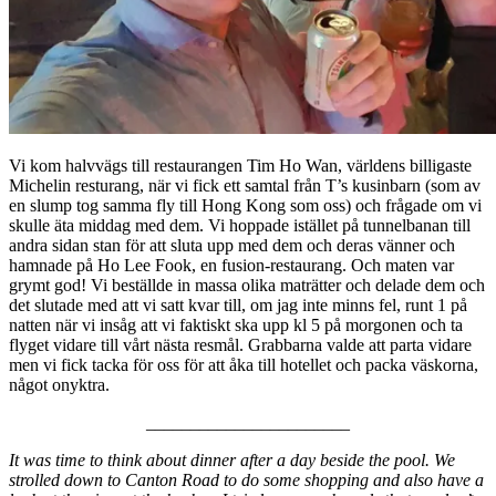
Vi kom halvvägs till restaurangen Tim Ho Wan, världens billigaste
Michelin resturang, när vi fick ett samtal från T’s kusinbarn (som av
en slump tog samma fly till Hong Kong som oss) och frågade om vi
skulle äta middag med dem. Vi hoppade istället på tunnelbanan till
andra sidan stan för att sluta upp med dem och deras vänner och
hamnade på Ho Lee Fook, en fusion-restaurang. Och maten var
grymt god! Vi beställde in massa olika maträtter och delade dem och
det slutade med att vi satt kvar till, om jag inte minns fel, runt 1 på
natten när vi insåg att vi faktiskt ska upp kl 5 på morgonen och ta
flyget vidare till vårt nästa resmål. Grabbarna valde att parta vidare
men vi fick tacka för oss för att åka till hotellet och packa väskorna,
något onyktra.
_______________________
It was time to think about dinner after a day beside the pool. We
strolled down to Canton Road to do some shopping and also have a