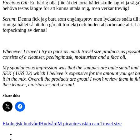
Precious Oil:
En härlig olja (lite åt det torra hållet skulle jag vilja 
behöva testas längre för att kunna uttala mig, men verkar trevlig!
Serum
: Denna fick jag bara som engångsprov men lyckades snåla till mi
rinniga hållet så att den går att fördela) och huden absorberade allt. 
förpackning av denna!
Whenever I travel I try to pack as much travel size products as possible.
consists of a cleanser, peeling/mask, moisturiser and a face oil.
My spontaneous impression was that the samples are quite small and it w
SEK ( US$ 22) which I believe is expensive for the amount you get but 
it in the mix. Overall the products are great! I won’t review them in ful
the cleanser, moisturiser and serum!
Share this:
Ekologisk hudvård
Hudvård
M picaut
resa
skin care
Travel size