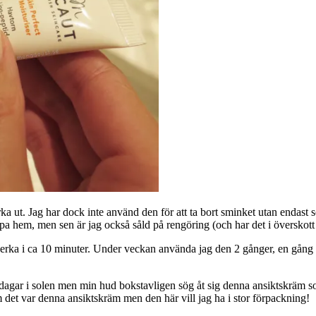
rka ut. Jag har dock inte använd den för att ta bort sminket utan endast
pa hem, men sen är jag också såld på rengöring (och har det i översko
erka i ca 10 minuter. Under veckan använda jag den 2 gånger, en gång 
ånga dagar i solen men min hud bokstavligen sög åt sig denna ansiktskrä
m det var denna ansiktskräm men den här vill jag ha i stor förpackning!