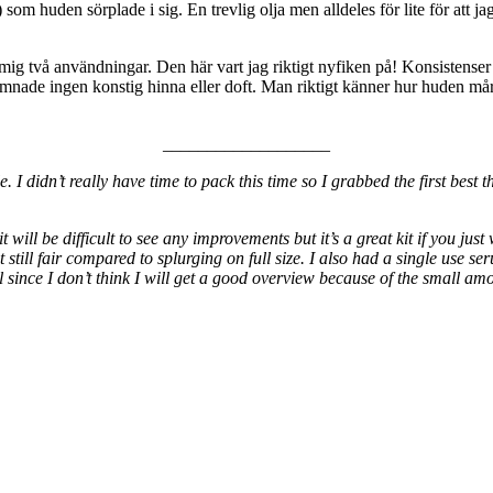
säga) som huden sörplade i sig. En trevlig olja men alldeles för lite för a
g två användningar. Den här vart jag riktigt nyfiken på! Konsistenser var
Lämnade ingen konstig hinna eller doft. Man riktigt känner hur huden mår 
___________________
 I didn’t really have time to pack this time so I grabbed the first best t
ill be difficult to see any improvements but it’s a great kit if you jus
still fair compared to splurging on full size. I also had a single use s
l since I don’t think I will get a good overview because of the small amou