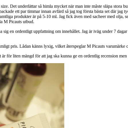
 size. Det underlättar så himla mycket när man inte måste släpa stora b
 packade ett par timmar innan avfärd så jag tog första bästa set där jag 
amtliga produkter är på 5-10 ml. Jag fick även med sacheer med olja, s
ela M Picauts utbud.
 sig en ordentligt uppfattning om innehållet. Jag är iväg under 7 dagar 
rimligt pris. Lådan känns lyxig, vilket återspeglar M Picauts varumärke 
är för liten mängd för att jag ska kunna ge en ordentlig recension men 