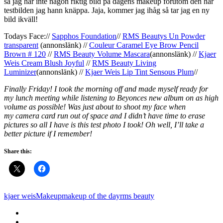
så jag har inte någon riktig bild på dagens makeup förutom den här
testbilden jag hann knäppa. Jaja, kommer jag ihåg så tar jag en ny
bild ikväll!
Todays Face://
Sapphos Foundation
//
RMS Beautys Un Powder
transparent
(annonslänk) //
Couleur Caramel Eye Brow Pencil
Brown # 120
//
RMS Beauty Volume Mascara
(annonslänk) //
Kjaer
Weis Cream Blush Joyful
//
RMS Beauty Living
Luminizer
(annonslänk) //
Kjaer Weis Lip Tint Sensous Plum
//
Finally Friday! I took the morning off and made myself ready for
my lunch meeting while listening to Beyonces new album on as high
volume as possible! Was just about to shoot my face when
my camera card run out of space and I didn’t have time to erase
pictures so all I have is this test photo I took! Oh well, I’ll take a
better picture if I remember!
Share this:
kjaer weis
Makeup
makeup of the day
rms beauty