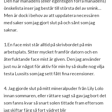
Den här månadens (eller egentligen förra månadens)
önskelista inser jag består till största del av smink…
Men är dock i behov av att uppdatera necessären
med saker som jag gjort slut på och sånt som jag
saknar.
1.En face mist står alltid på skrivbordet på min
arbetsplats. Sitter mycket framför datorn och en
återfuktande face mist är given. Den jag använder
just nu är något för aktiv för min hy så skulle nog vilja
testa Luxsits som jag sett fått fina recensioner.
4. Jag gjorde slut på mitt mineralpuder från Lily Lolo
innan sommaren, eller rättare sagt så gav jag bort det
som fanns kvar så snart solen tittade fram eftersom
jag skiftar färg så fort vädret blir