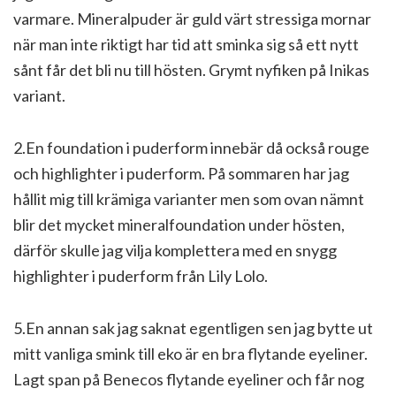
varmare. Mineralpuder är guld värt stressiga mornar
när man inte riktigt har tid att sminka sig så ett nytt
sånt får det bli nu till hösten. Grymt nyfiken på Inikas
variant.
2.En foundation i puderform innebär då också rouge
och highlighter i puderform. På sommaren har jag
hållit mig till krämiga varianter men som ovan nämnt
blir det mycket mineralfoundation under hösten,
därför skulle jag vilja komplettera med en snygg
highlighter i puderform från Lily Lolo.
5.En annan sak jag saknat egentligen sen jag bytte ut
mitt vanliga smink till eko är en bra flytande eyeliner.
Lagt span på Benecos flytande eyeliner och får nog