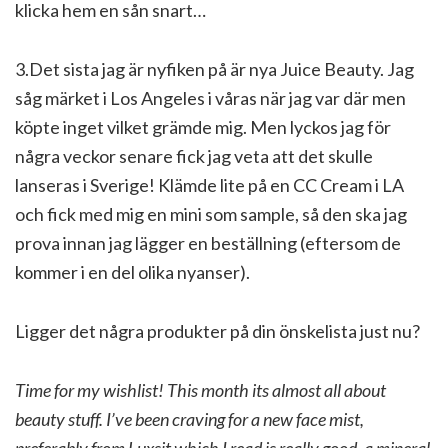
klicka hem en sån snart…
3.Det sista jag är nyfiken på är nya Juice Beauty. Jag
såg märket i Los Angeles i våras när jag var där men
köpte inget vilket grämde mig. Men lyckos jag för
några veckor senare fick jag veta att det skulle
lanseras i Sverige! Klämde lite på en CC Cream i LA
och fick med mig en mini som sample, så den ska jag
prova innan jag lägger en beställning (eftersom de
kommer i en del olika nyanser).
Ligger det några produkter på din önskelista just nu?
Time for my wishlist! This month its almost all about
beauty stuff. I’ve been craving for a new face mist,
preferably from Luxsit which I read is really good, a mineral