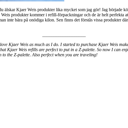
 du älskar Kjaer Weis produkter lika mycket som jag gör! Jag började k
aer Weis produkter kommer i refill-förpackningar och de är helt perfekta a
man inte bära på onödiga kilon. Sen finns det förstås vissa produkter dä
___________________
 love Kjaer Weis as much as I do. I started to purchase Kjaer Weis make 
that Kjaer Weis refills are perfect to put in a Z-palette. So now I can e
in to the Z-palette. Also perfect when you are traveling!