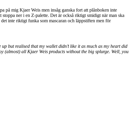
öpa på mig Kjaer Weis men insåg ganska fort att plånboken inte
tt stoppa ner i en Z-palette. Det är också riktigt smidigt när man ska
r det inte riktigt funka som mascaran och läppstiften men för
up but realised that my wallet didn’t like it as much as my heart did
njoy (almost) all Kjaer Weis products without the big splurge. Well, you