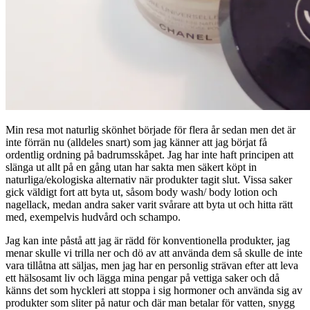
Min resa mot naturlig skönhet började för flera år sedan men det är
inte förrän nu (alldeles snart) som jag känner att jag börjat få
ordentlig ordning på badrumsskåpet. Jag har inte haft principen att
slänga ut allt på en gång utan har sakta men säkert köpt in
naturliga/ekologiska alternativ när produkter tagit slut. Vissa saker
gick väldigt fort att byta ut, såsom body wash/ body lotion och
nagellack, medan andra saker varit svårare att byta ut och hitta rätt
med, exempelvis hudvård och schampo.
Jag kan inte påstå att jag är rädd för konventionella produkter, jag
menar skulle vi trilla ner och dö av att använda dem så skulle de inte
vara tillåtna att säljas, men jag har en personlig strävan efter att leva
ett hälsosamt liv och lägga mina pengar på vettiga saker och då
känns det som hyckleri att stoppa i sig hormoner och använda sig av
produkter som sliter på natur och där man betalar för vatten, snygg