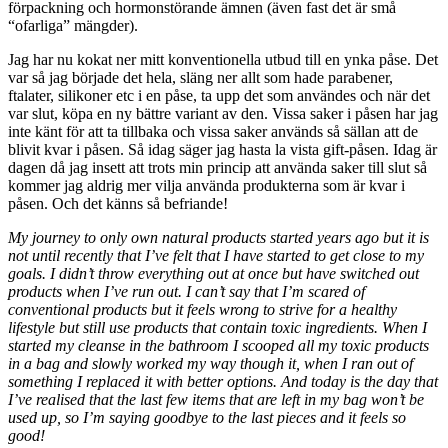
förpackning och hormonstörande ämnen (även fast det är små
“ofarliga” mängder).
Jag har nu kokat ner mitt konventionella utbud till en ynka påse. Det
var så jag började det hela, släng ner allt som hade parabener,
ftalater, silikoner etc i en påse, ta upp det som användes och när det
var slut, köpa en ny bättre variant av den. Vissa saker i påsen har jag
inte känt för att ta tillbaka och vissa saker används så sällan att de
blivit kvar i påsen. Så idag säger jag hasta la vista gift-påsen. Idag är
dagen då jag insett att trots min princip att använda saker till slut så
kommer jag aldrig mer vilja använda produkterna som är kvar i
påsen. Och det känns så befriande!
My journey to only own natural products started years ago but it is
not until recently that I’ve felt that I have started to get close to my
goals. I didn’t throw everything out at once but have switched out
products when I’ve run out. I can’t say that I’m scared of
conventional products but it feels wrong to strive for a healthy
lifestyle but still use products that contain toxic ingredients. When I
started my cleanse in the bathroom I scooped all my toxic products
in a bag and slowly worked my way though it, when I ran out of
something I replaced it with better options. And today is the day that
I’ve realised that the last few items that are left in my bag won’t be
used up, so I’m saying goodbye to the last pieces and it feels so
good!