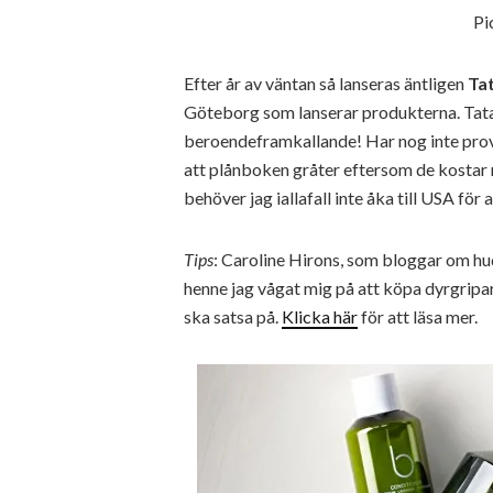
Pi
Efter år av väntan så lanseras äntligen
Ta
Göteborg som lanserar produkterna. Tata
beroendeframkallande! Har nog inte prov
att plånboken gråter eftersom de kostar 
behöver jag iallafall inte åka till USA fö
Tips
: Caroline Hirons, som bloggar om hud
henne jag vågat mig på att köpa dyrgripar
ska satsa på.
Klicka här
för att läsa mer.