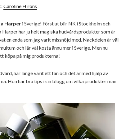
c:
Caroline Hirons
ta Harper
i Sverige! Först ut blir NK i Stockholm och
 Harper har ju helt magiska hudvårdsprodukter som är
at en enda som jag varit missnöjd med. Nackdelen är väl
multum och lär väl kosta ännu mer i Sverige. Men nu
r att köpa på mig produkterna!
vård, har länge varit ett fan och det är med hjälp av
na. Hon har bra tips i sin blogg om vilka produkter man