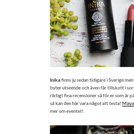
Inika
finns ju sedan tidigare i Sverige me
byter utseende och även får tillskott i s
riktigt fina recensioner så för er som är
så kan den här vara något att testa!
Maya
mer om eventet!