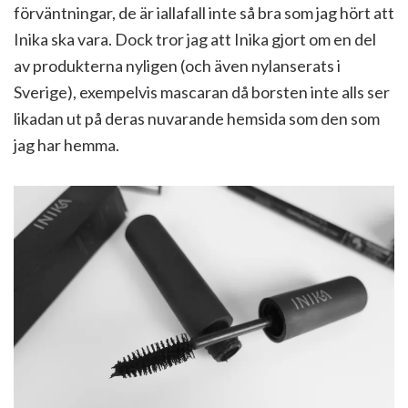
förväntningar, de är iallafall inte så bra som jag hört att
Inika ska vara. Dock tror jag att Inika gjort om en del
av produkterna nyligen (och även nylanserats i
Sverige), exempelvis mascaran då borsten inte alls ser
likadan ut på deras nuvarande hemsida som den som
jag har hemma.