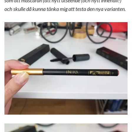
som att mascaran fått nytt utseende (och nytt innehåll?)
och skulle då kunna tänka mig att testa den nya varianten.