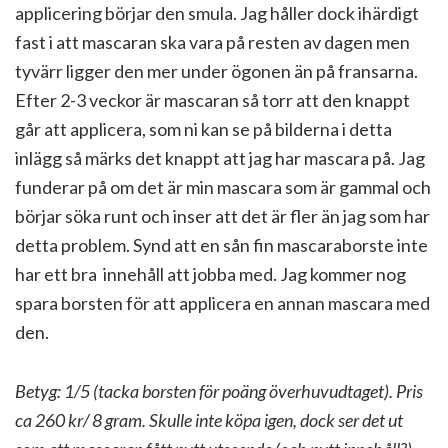
applicering börjar den smula. Jag håller dock ihärdigt
fast i att mascaran ska vara på resten av dagen men
tyvärr ligger den mer under ögonen än på fransarna.
Efter 2-3 veckor är mascaran så torr att den knappt
går att applicera, som ni kan se på bilderna i detta
inlägg så märks det knappt att jag har mascara på. Jag
funderar på om det är min mascara som är gammal och
börjar söka runt och inser att det är fler än jag som har
detta problem. Synd att en sån fin mascaraborste inte
har ett bra innehåll att jobba med. Jag kommer nog
spara borsten för att applicera en annan mascara med
den.
Betyg: 1/5 (tacka borsten för poäng överhuvudtaget).
Pris
ca 260 kr/ 8 gram. Skulle inte köpa igen, dock ser det ut