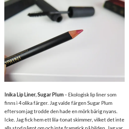
Inika Lip Liner, Sugar Plum
– Ekologisk lip liner som
finns i 4 olika färger. Jag valde färgen Sugar Plum
eftersom jag trodde den hade en mörk bärig nyans.
Icke. Jag fick hem ett lila-tonat skimmer, vilket det inte
alls stod något om och inte framgick på bilden. Jag var