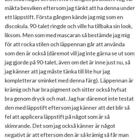
mäkta besviken eftersom jag tänkt att ha denna under
ett läppstift. Första gången kände jag mig som en
discokula. 90-talet ringde och ville ha tillbaka sin look,
liksom. Men som med mascaran så bestämde jag mig
för att rocka stilen och läppennan går att använda
som den är också (däremot vill jag inte gärna se ut som
jag gjorde på 90-talet, även om det är inne just nu, så
jag känner att jag måste tänka till lite hur jag
kompletterar sminket med denna färg). Läppennan är
krämig och har bra pigment och sitter också hyfsat
bra genom dryck och mat. Jag har däremot inte testat
den med läppstift eftersom jag känner att det blir så
fel att applicera läppstift på något som är så
skimrande. Det som jag också känner är något
negativt är att eftersom den är så krämig så får man