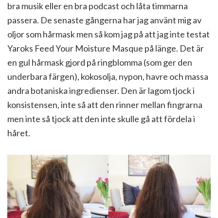
bra musik eller en bra podcast och låta timmarna
passera. De senaste gångerna har jag använt mig av
oljor som hårmask men så kom jag på att jag inte testat
Yaroks Feed Your Moisture Masque på länge. Det är
en gul hårmask gjord på ringblomma (som ger den
underbara färgen), kokosolja, nypon, havre och massa
andra botaniska ingredienser. Den är lagom tjock i
konsistensen, inte så att den rinner mellan fingrarna
men inte så tjock att den inte skulle gå att fördela i
håret.