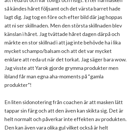
att reda ut och var tovigt och risigt. Efter hårmasken
så kändes håret följsamt och det värsta barret hade
lagt dig. Jag tog en före och efter bild där jag hoppas
att ni ser skillnaden. Men den största skillnaden blev
känslan i håret. Jag tvättade håret dagen därpå och
märkte en stor skillnad i att jag inte behövde ha i lika
mycket schampo/balsam och att det var mycket
enklare att reda ut när det torkat. Jag säger bara wow.
Jag visste att Yarok gjorde grymma produkter men
ibland får man egna aha-moments på “gamla
produkter”!
En liten sidonotering från coachen är att masken lätt
tappar sin färg och att den även kan skikta sig. Det är
helt normalt och påverkar inte effekten av produkten.
Den kan även vara olika gul vilket också är helt