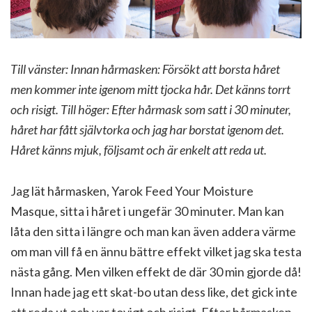
Till vänster: Innan hårmasken: Försökt att borsta håret
men kommer inte igenom mitt tjocka hår. Det känns torrt
och risigt. Till höger: Efter hårmask som satt i 30 minuter,
håret har fått självtorka och jag har borstat igenom det.
Håret känns mjuk, följsamt och är enkelt att reda ut.
Jag lät hårmasken, Yarok Feed Your Moisture
Masque, sitta i håret i ungefär 30 minuter. Man kan
låta den sitta i längre och man kan även addera värme
om man vill få en ännu bättre effekt vilket jag ska testa
nästa gång. Men vilken effekt de där 30 min gjorde då!
Innan hade jag ett skat-bo utan dess like, det gick inte