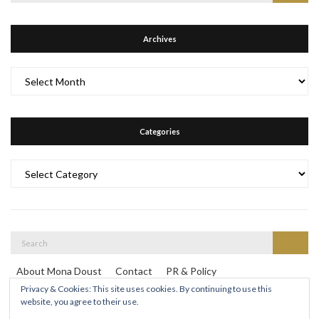
for:
Archives
Archives
Categories
Categories
Search
Search
for:
About Mona Doust
Contact
PR & Policy
Travel destinations
Privacy & Cookies: This site uses cookies. By continuing to use this
website, you agree to their use.