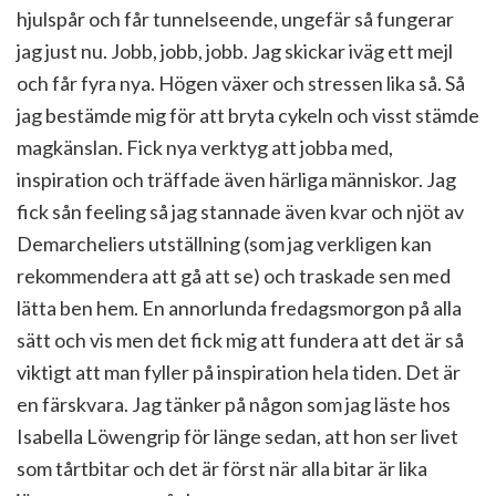
hjulspår och får tunnelseende, ungefär så fungerar
jag just nu. Jobb, jobb, jobb. Jag skickar iväg ett mejl
och får fyra nya. Högen växer och stressen lika så. Så
jag bestämde mig för att bryta cykeln och visst stämde
magkänslan. Fick nya verktyg att jobba med,
inspiration och träffade även härliga människor. Jag
fick sån feeling så jag stannade även kvar och njöt av
Demarcheliers utställning (som jag verkligen kan
rekommendera att gå att se) och traskade sen med
lätta ben hem. En annorlunda fredagsmorgon på alla
sätt och vis men det fick mig att fundera att det är så
viktigt att man fyller på inspiration hela tiden. Det är
en färskvara. Jag tänker på någon som jag läste hos
Isabella Löwengrip för länge sedan, att hon ser livet
som tårtbitar och det är först när alla bitar är lika