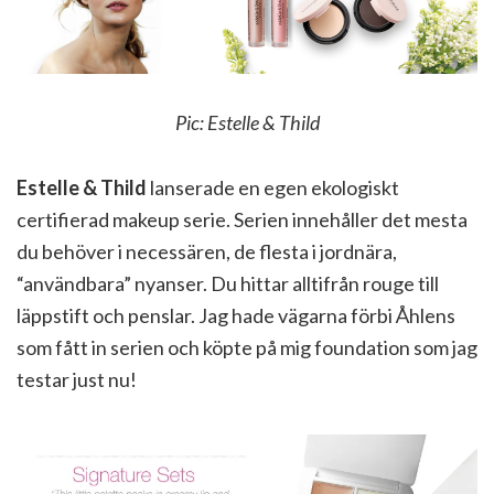
Pic: Estelle & Thild
Estelle & Thild
lanserade en egen ekologiskt
certifierad makeup serie. Serien innehåller det mesta
du behöver i necessären, de flesta i jordnära,
“användbara” nyanser. Du hittar alltifrån rouge till
läppstift och penslar. Jag hade vägarna förbi Åhlens
som fått in serien och köpte på mig foundation som jag
testar just nu!