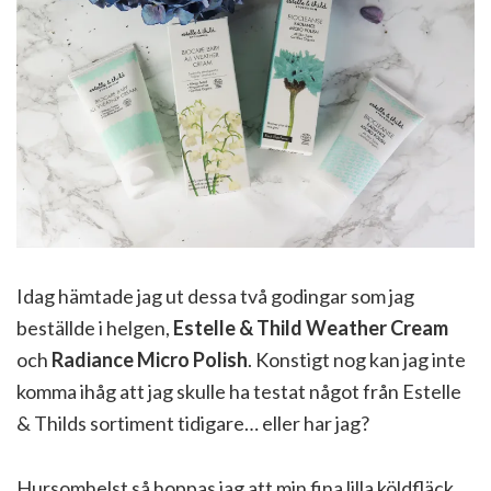
Idag hämtade jag ut dessa två godingar som jag
beställde i helgen,
Estelle & Thild Weather Cream
och
Radiance Micro Polish
. Konstigt nog kan jag inte
komma ihåg att jag skulle ha testat något från Estelle
& Thilds sortiment tidigare… eller har jag?
Hursomhelst så hoppas jag att min fina lilla köldfläck