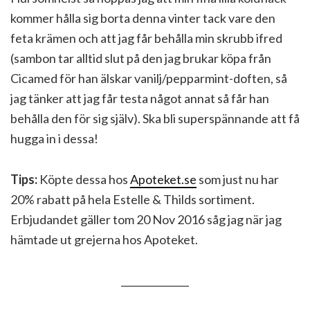
kommer hålla sig borta denna vinter tack vare den
feta krämen och att jag får behålla min skrubb ifred
(sambon tar alltid slut på den jag brukar köpa från
Cicamed för han älskar vanilj/pepparmint-doften, så
jag tänker att jag får testa något annat så får han
behålla den för sig själv). Ska bli superspännande att få
hugga in i dessa!
Tips:
Köpte dessa hos
Apoteket.se
som just nu har
20% rabatt på hela Estelle & Thilds sortiment.
Erbjudandet gäller tom 20 Nov 2016 såg jag när jag
hämtade ut grejerna hos Apoteket.
______________