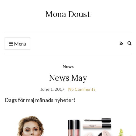
Mona Doust
Ex
Menu
se
fo
News
News May
June 1, 2017
No Comments
Dags för maj månads nyheter!