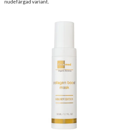
nudefärgad variant.