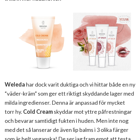
Weleda
har dock varit duktiga och vi hittar både en ny
“väder-kräm” som ger ett riktigt skyddande lager med
milda ingredienser. Denna är anpassad för mycket
torr hy.
Cold Cream
skyddar mot yttre påfrestningar
och bevarar samtidigt fukten i huden. Men inte nog
med det så lanserar de även lip balms i 3 olika färger
som är helt veganska! De ser jag fram emot att testa.