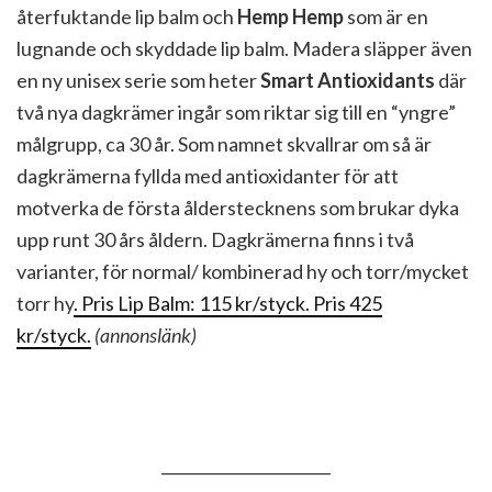
återfuktande lip balm och
Hemp Hemp
som är en
lugnande och skyddade lip balm. Madera släpper även
en ny unisex serie som heter
Smart Antioxidants
där
två nya dagkrämer ingår som riktar sig till en “yngre”
målgrupp, ca 30 år. Som namnet skvallrar om så är
dagkrämerna fyllda med antioxidanter för att
motverka de första ålderstecknens som brukar dyka
upp runt 30 års åldern. Dagkrämerna finns i två
varianter, för normal/ kombinerad hy och torr/mycket
torr hy
. Pris Lip Balm: 115 kr/styck. Pris 425
kr/styck.
(annonslänk)
______________________