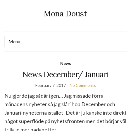
Mona Doust
Menu
Ex
se
fo
News
News December/ Januari
February 7, 2017
No Comments
Nu gjorde jag sådär igen… Jag missade förra
månadens nyheter så jag slår ihop December och
Januari-nyheterna istället! Det är ju kanske inte direkt
något superflöde på nyhetsfronten men det börjar väl
trilla in mer hädanefter.